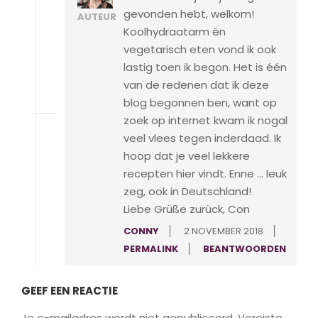
gevonden hebt, welkom!
AUTEUR
Koolhydraatarm én
vegetarisch eten vond ik ook
lastig toen ik begon. Het is één
van de redenen dat ik deze
blog begonnen ben, want op
zoek op internet kwam ik nogal
veel vlees tegen inderdaad. Ik
hoop dat je veel lekkere
recepten hier vindt. Enne … leuk
zeg, ook in Deutschland!
Liebe Grüße zurück, Con
CONNY
2 NOVEMBER 2018
PERMALINK
BEANTWOORDEN
GEEF EEN REACTIE
Je e-mailadres wordt niet gepubliceerd.
Vereiste