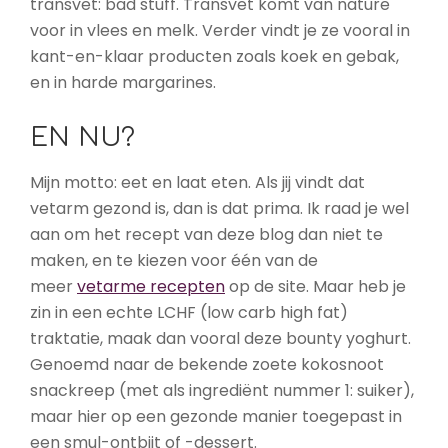
transvet: bad stuff. Transvet komt van nature
voor in vlees en melk. Verder vindt je ze vooral in
kant-en-klaar producten zoals koek en gebak,
en in harde margarines.
EN NU?
Mijn motto: eet en laat eten. Als jij vindt dat
vetarm gezond is, dan is dat prima. Ik raad je wel
aan om het recept van deze blog dan niet te
maken, en te kiezen voor één van de
meer
vetarme recepten
op de site. Maar heb je
zin in een echte LCHF (low carb high fat)
traktatie, maak dan vooral deze bounty yoghurt.
Genoemd naar de bekende zoete kokosnoot
snackreep (met als ingrediënt nummer 1: suiker),
maar hier op een gezonde manier toegepast in
een smul-ontbijt of -dessert.