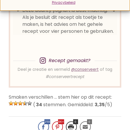
TIPS
Privacybeleid
Deze bounty yoghurt is best machtig.
Als je besluit dit recept als toetje te
maken, is het advies om het gehele
recept voor vier personen te gebruiken.
Recept gemaakt?
Deel je creatie en vermeld
@conserveert
of tag
#conserveertrecept
Smaken verschillen … stem hier op dit recept:
(
34
stemmen. Gemiddeld:
3,35
/5)
259
6K+
0
0