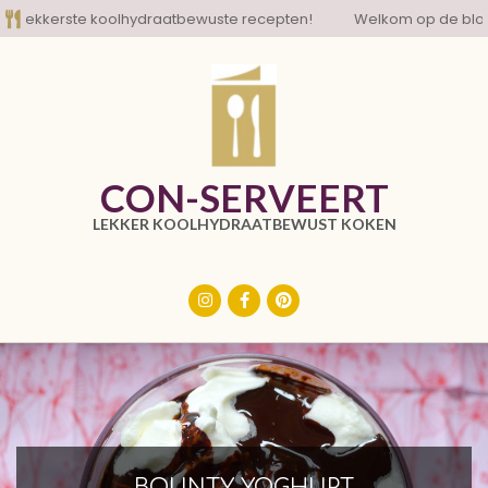
Skip
kkerste koolhydraatbewuste recepten!
Welkom op de blog met
to
content
CON-SERVEERT
LEKKER KOOLHYDRAATBEWUST KOKEN
Primary
Navigation
Menu
BOUNTY YOGHURT