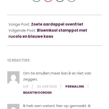
2017-
10-
Vorige Post:
Zoete aardappel ovenfriet
26
Volgende Post:
Bloemkool stamppot met
rucola en blauwe kaas
12 REACTIES
Om te smullen meer kan ik er niet van
zeggen.
LOF
23 JUNI 2020
PERMALINK
BEANTWOORDEN
Ik heb een variant hier op gemaakt. Ik