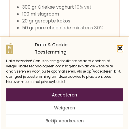
300
gr
Griekse yoghurt
10% vet
100
ml
slagroom
20
gr
geraspte kokos
50
gr
pure chocolade
minstens 80%
ZO MAAK JE HET
Data & Cookie
Klop de slagroom stijf. Smelt de
Toestemming
chocolade au bain marie.
Hallo bezoeker! Con-serveert gebruikt standaard cookies of
Meng de yoghurt met de slagroom en de
vergelijkbare technologieën om het gebruik van de website te
analyseren en voor jou te optimaliseren. Als je op 'Accepteren' klikt,
kokos. Schep het voorzichtig door, zodat
dan geef je toestemming om deze cookies te plaatsen. Lees
het luchtig blijft.
hierover meer in het privacybeleid.
Maak laagjes in twee glazen, om en om
Accepteren
yoghurt-mengsel en gesmolten chocola,
eindig met chocola. Door de koude
Weigeren
yoghurt zal de chocolade weer min of
meer hard worden.
Bekijk voorkeuren