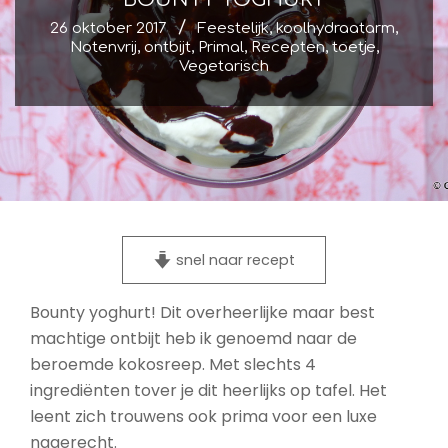
26 oktober 2017
Feestelijk
,
koolhydraatarm
,
Notenvrij
,
ontbijt
,
Primal
,
Recepten
,
toetje
,
Vegetarisch
snel naar recept
Bounty yoghurt! Dit overheerlijke maar best
machtige ontbijt heb ik genoemd naar de
beroemde kokosreep. Met slechts 4
ingrediënten tover je dit heerlijks op tafel. Het
leent zich trouwens ook prima voor een luxe
nagerecht.