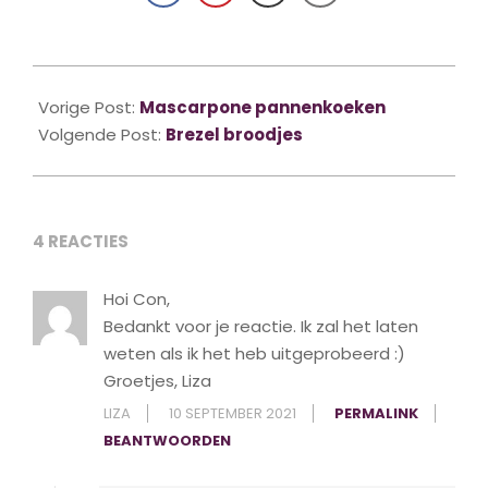
2020-
09-
Vorige Post:
Mascarpone pannenkoeken
20
Volgende Post:
Brezel broodjes
4 REACTIES
Hoi Con,
Bedankt voor je reactie. Ik zal het laten
weten als ik het heb uitgeprobeerd :)
Groetjes, Liza
LIZA
10 SEPTEMBER 2021
PERMALINK
BEANTWOORDEN