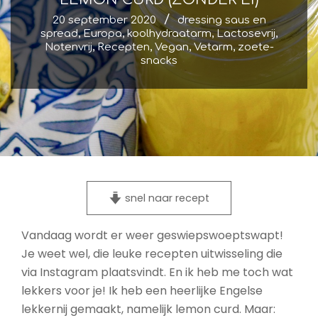
20 september 2020
dressing saus en
spread
,
Europa
,
koolhydraatarm
,
Lactosevrij
,
Notenvrij
,
Recepten
,
Vegan
,
Vetarm
,
zoete-
snacks
snel naar recept
Vandaag wordt er weer geswiepswoeptswapt!
Je weet wel, die leuke recepten uitwisseling die
via Instagram plaatsvindt. En ik heb me toch wat
lekkers voor je! Ik heb een heerlijke Engelse
lekkernij gemaakt, namelijk lemon curd. Maar: