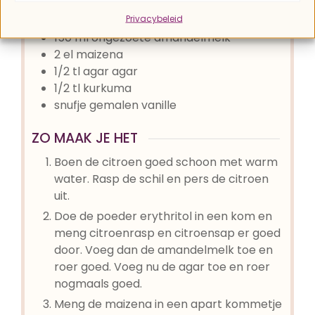
1
biologische citroen
Privacybeleid
100
gr
poeder erythritol
150
ml
ongezoete amandelmelk
2
el
maizena
1/2
tl
agar agar
1/2
tl
kurkuma
snufje
gemalen vanille
ZO MAAK JE HET
Boen de citroen goed schoon met warm
water. Rasp de schil en pers de citroen
uit.
Doe de poeder erythritol in een kom en
meng citroenrasp en citroensap er goed
door. Voeg dan de amandelmelk toe en
roer goed. Voeg nu de agar toe en roer
nogmaals goed.
Meng de maizena in een apart kommetje