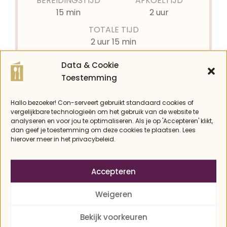
BEREIDINGSTIJD
AFKOELTIJD
minuten
uur
15
min
2
uur
TOTALE TIJD
uur
minuten
2
uur
15
min
Data & Cookie
Toestemming
GANG
KEUKEN
Saus
Engels
Hallo bezoeker! Con-serveert gebruikt standaard cookies of
vergelijkbare technologieën om het gebruik van de website te
analyseren en voor jou te optimaliseren. Als je op 'Accepteren' klikt,
PORTIES
dan geef je toestemming om deze cookies te plaatsen. Lees
1
pot
hierover meer in het privacybeleid.
Accepteren
KOOLHYDRATEN
3 kh
Weigeren
DIT HEB JE NODIG
Bekijk voorkeuren