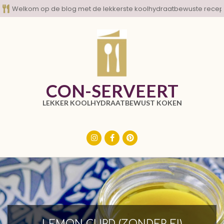
Skip
Welkom op de blog met de lekkerste koolhydraatbewuste recep
to
content
CON-SERVEERT
LEKKER KOOLHYDRAATBEWUST KOKEN
Primary
Navigation
Menu
LEMON CURD (ZONDER EI)