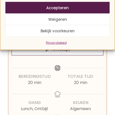
wereld geef ik je mascarpone
Accepteren
pannenkoeken. Ze bevatten bijna geen
koolhydraten, en zijn dus geschikt voor een
Weigeren
ketogeen dieet. En ze zijn lekker!!
Bekijk voorkeuren
Recept afdrukken
Privacybeleid
Pin recept
BEREIDINGSTIJD
TOTALE TIJD
minuten
minuten
20
min
20
min
GANG
KEUKEN
Lunch, Ontbijt
Algemeen