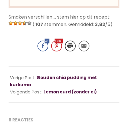
Smaken verschillen … stem hier op dit recept:
(
107
stemmen. Gemiddeld:
3,82
/5)
46
1.8K+
2020-
09-
Vorige Post:
Gouden chia pudding met
12
kurkuma
Volgende Post:
Lemon curd (zonder ei)
6 REACTIES