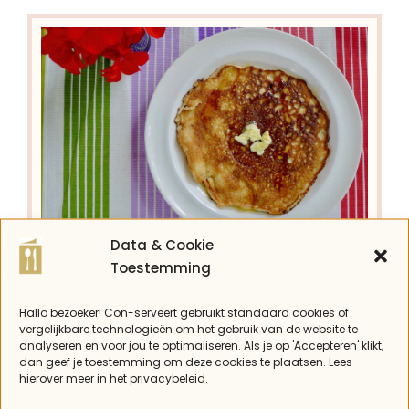
Data & Cookie
Keto mascarpone
Toestemming
pannenkoeken
Hallo bezoeker! Con-serveert gebruikt standaard cookies of
vergelijkbare technologieën om het gebruik van de website te
analyseren en voor jou te optimaliseren. Als je op 'Accepteren' klikt,
Con
dan geef je toestemming om deze cookies te plaatsen. Lees
hierover meer in het privacybeleid.
In de categorie lekkerste pannenkoeken ter