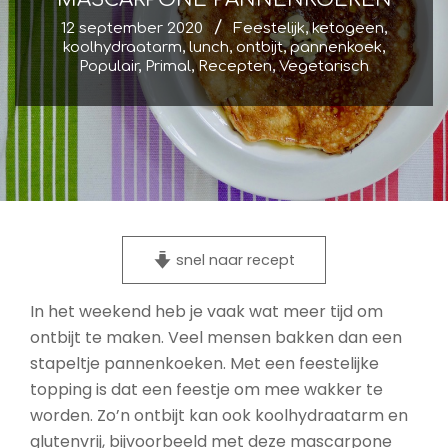
12 september 2020
Feestelijk
,
ketogeen
,
koolhydraatarm
,
lunch
,
ontbijt
,
pannenkoek
,
Populair
,
Primal
,
Recepten
,
Vegetarisch
snel naar recept
In het weekend heb je vaak wat meer tijd om
ontbijt te maken. Veel mensen bakken dan een
stapeltje pannenkoeken. Met een feestelijke
topping is dat een feestje om mee wakker te
worden. Zo’n ontbijt kan ook koolhydraatarm en
glutenvrij, bijvoorbeeld met deze mascarpone