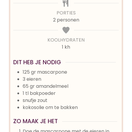
PORTIES
2
personen
KOOLHYDRATEN
1 kh
DIT HEB JE NODIG
125
gr
mascarpone
3
eieren
65
gr
amandelmeel
1
tl
bakpoeder
snufje
zout
kokosolie om te bakken
ZO MAAK JE HET
Doe de mascarpone met de eieren in