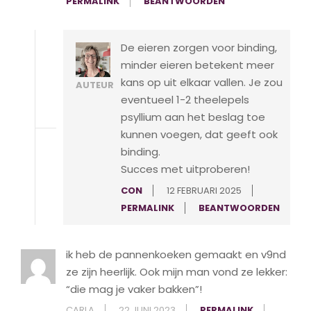
PERMALINK
BEANTWOORDEN
De eieren zorgen voor binding,
minder eieren betekent meer
kans op uit elkaar vallen. Je zou
AUTEUR
eventueel 1-2 theelepels
psyllium aan het beslag toe
kunnen voegen, dat geeft ook
binding.
Succes met uitproberen!
CON
12 FEBRUARI 2025
PERMALINK
BEANTWOORDEN
ik heb de pannenkoeken gemaakt en v9nd
ze zijn heerlijk. Ook mijn man vond ze lekker:
“die mag je vaker bakken”!
CARLA
22 JUNI 2023
PERMALINK