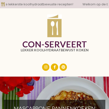
Skip
 lekkerste koolhydraatbewuste recepten!
Welkom op de blog m
to
content
CON-SERVEERT
LEKKER KOOLHYDRAATBEWUST KOKEN
Primary
Navigation
Menu
MASCARPONE PANNENKOEKEN