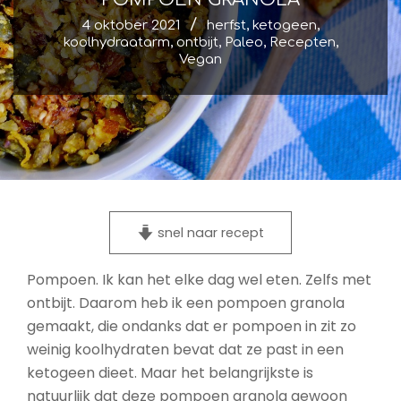
4 oktober 2021
herfst
,
ketogeen
,
koolhydraatarm
,
ontbijt
,
Paleo
,
Recepten
,
Vegan
snel naar recept
Pompoen. Ik kan het elke dag wel eten. Zelfs met
ontbijt. Daarom heb ik een pompoen granola
gemaakt, die ondanks dat er pompoen in zit zo
weinig koolhydraten bevat dat ze past in een
ketogeen dieet. Maar het belangrijkste is
natuurlijk dat deze pompoen granola gewoon