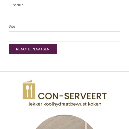
E-mail
*
Site