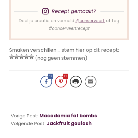
Recept gemaakt?
Deel je creatie en vermeld
@conserveert
of tag
#conserveertrecept
Smaken verschillen … stem hier op dit recept:
(nog geen stemmen)
52
11
2021-
10-
Vorige Post:
Macadamia fat bombs
04
Volgende Post:
Jackfruit goulash