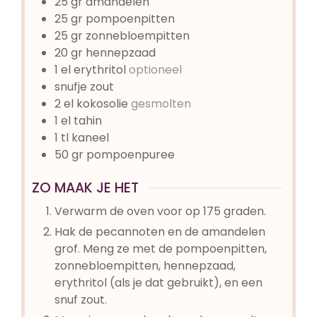
25
gr
amandelen
25
gr
pompoenpitten
25
gr
zonnebloempitten
20
gr
hennepzaad
1
el
erythritol
optioneel
snufje
zout
2
el
kokosolie
gesmolten
1
el
tahin
1
tl
kaneel
50
gr
pompoenpuree
ZO MAAK JE HET
Verwarm de oven voor op 175 graden.
Hak de pecannoten en de amandelen
grof. Meng ze met de pompoenpitten,
zonnebloempitten, hennepzaad,
erythritol (als je dat gebruikt), en een
snuf zout.