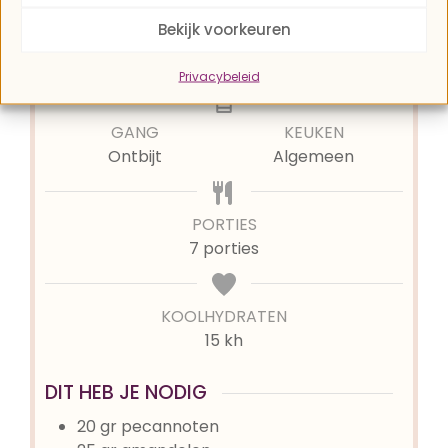
Bekijk voorkeuren
TOTALE TIJD
minuten
40
min
Privacybeleid
GANG
KEUKEN
Ontbijt
Algemeen
PORTIES
7
porties
KOOLHYDRATEN
15 kh
DIT HEB JE NODIG
20
gr
pecannoten