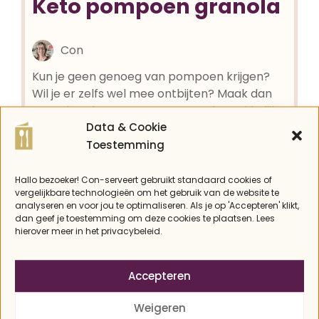
Keto pompoen granola
Con
Kun je geen genoeg van pompoen krijgen?
Wil je er zelfs wel mee ontbijten? Maak dan
eens deze keto pompoen granola. Makkelijk
Data & Cookie
te maken, en erg lekker met bijvoorbeeld
Toestemming
kokosyoghurt.
Hallo bezoeker! Con-serveert gebruikt standaard cookies of
Recept afdrukken
vergelijkbare technologieën om het gebruik van de website te
analyseren en voor jou te optimaliseren. Als je op 'Accepteren' klikt,
dan geef je toestemming om deze cookies te plaatsen. Lees
Pin recept
hierover meer in het privacybeleid.
Accepteren
BEREIDINGSTIJD
OVENTIJD
Weigeren
minuten
minuten
10
min
30
min