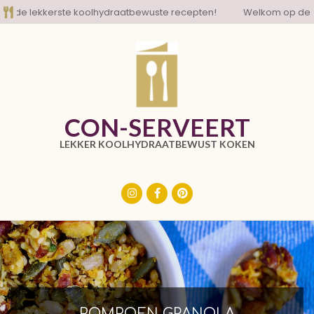
Skip
de lekkerste koolhydraatbewuste recepten!
Welkom op de blog
to
content
CON-SERVEERT
LEKKER KOOLHYDRAATBEWUST KOKEN
Primary
Navigation
Menu
POMPOEN GRANOLA