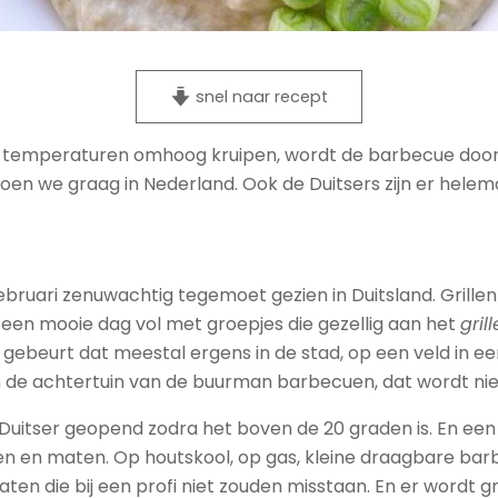
snel naar recept
de temperaturen omhoog kruipen, wordt de barbecue door
en we graag in Nederland. Ook de Duitsers zijn er helem
ebruari zenuwachtig tegemoet gezien in Duitsland. Grillen i
een mooie dag vol met groepjes die gezellig aan het
gril
ebeurt dat meestal ergens in de stad, op een veld in ee
n in de achtertuin van de buurman barbecuen, dat wordt nie
Duitser geopend zodra het boven de 20 graden is. En een
rten en maten. Op houtskool, op gas, kleine draagbare b
ten die bij een profi niet zouden misstaan. En er wordt 