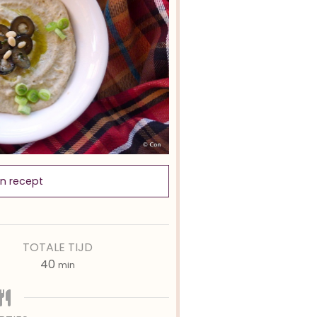
in recept
TOTALE TIJD
minuten
40
min