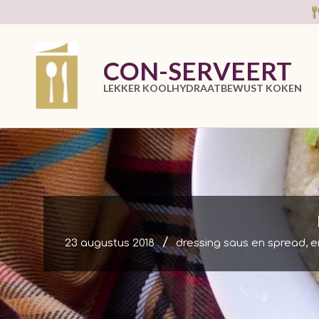
Skip
to
content
CON-SERVEERT
LEKKER KOOLHYDRAATBEWUST KOKEN
23 augustus 2018
dressing saus en spread
,
e