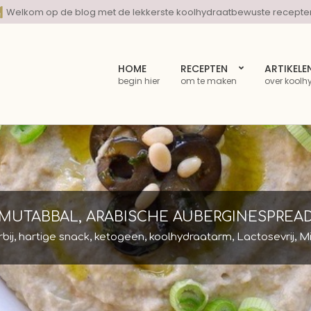
Welkom op de blog met de lekkerste koolhydraatbewuste recepte
HOME
RECEPTEN
ARTIKELE
begin hier
om te maken
over koolh
MUTABBAL, ARABISCHE AUBERGINESPREA
rbij
,
hartige snack
,
ketogeen
,
koolhydraatarm
,
Lactosevrij
,
M