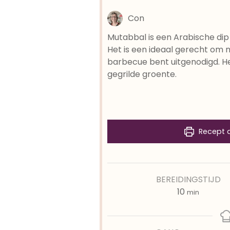
Con
Mutabbal is een Arabische dip 
Het is een ideaal gerecht om 
barbecue bent uitgenodigd. H
gegrilde groente.
Recept 
BEREIDINGSTIJD
minuten
10
min