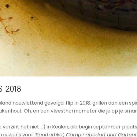
 2018
land nauwlettend gevolgd. Hip in 2018: grillen aan een s
eukenhout. Oh, en een vleesthermometer die je op je sma
, je verzint het niet …) in Keulen, die begin september plaatsv
trouwens voor ‘
Sportartikel, Campingbedarf und Garte