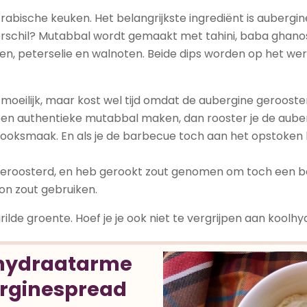
rabische keuken. Het belangrijkste ingrediënt is aubergine
rschil?
Mutabbal wordt gemaakt met tahini, baba ghanosh
, peterselie en walnoten. Beide dips worden op het were
moeilijk, maar kost wel tijd omdat de aubergine geroost
e een authentieke mutabbal maken, dan rooster je de aub
e rooksmaak. En als je de barbecue toch aan het opstoken 
 geroosterd, en heb gerookt zout genomen om toch een be
on zout gebruiken.
ilde groente. Hoef je je ook niet te vergrijpen aan koolhy
lhydraatarme
rginespread