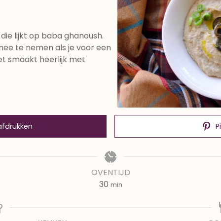
die lijkt op baba ghanoush.
mee te nemen als je voor een
et smaakt heerlijk met
afdrukken
P
OVENTIJD
minuten
30
min