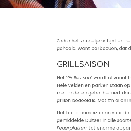
Zodra het zonnetje schijnt en 
gehaald. Want barbecuen, dat do
GRILLSAISON
Het ‘
Grillsaison
‘ wordt al vanaf f
Hele velden en parken staan op 
met anderen gebarbecued, dan g
grillen bedoeld is. Met z’n alle
Het barbecueseizoen is voor de 
gemiddelde Duitser in alle soo
Feuerplatten
, tot enorme appara