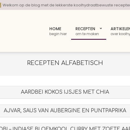
Welkom op de blog met de lekkerste koolhydraatbewuste recepte
HOME
RECEPTEN
ARTIKELE
begin hier
om te maken
over koolh
RECEPTEN ALFABETISCH
AARDBEI KOKOS IJSJES MET CHIA
AJVAR, SAUS VAN AUBERGINE EN PUNTPAPRIKA
OBI – INDIASE BLOEMKOOL CURRY MET ZOETE AA