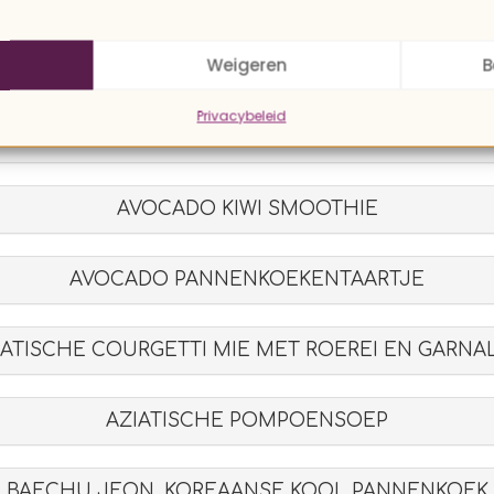
Weigeren
B
AUBERGINE UIT HET MIDDEN-OOSTEN
Privacybeleid
AVOCADO BURGER ZONDER BROOD
AVOCADO KIWI SMOOTHIE
AVOCADO PANNENKOEKENTAARTJE
IATISCHE COURGETTI MIE MET ROEREI EN GARNA
AZIATISCHE POMPOENSOEP
BAECHU JEON, KOREAANSE KOOL PANNENKOEK