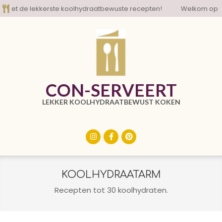
Skip
et de lekkerste koolhydraatbewuste recepten!
Welkom op de b
to
content
CON-SERVEERT
LEKKER KOOLHYDRAATBEWUST KOKEN
Primary
Navigation
Menu
KOOLHYDRAATARM
Recepten tot 30 koolhydraten.