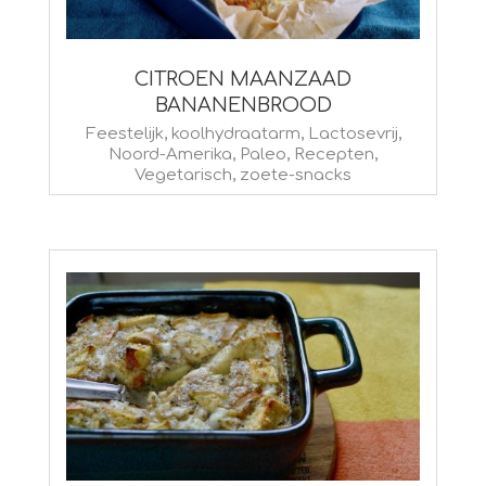
CITROEN MAANZAAD
BANANENBROOD
2026-
Feestelijk
,
koolhydraatarm
,
Lactosevrij
,
Noord-Amerika
,
Paleo
,
Recepten
,
04-
Vegetarisch
,
zoete-snacks
02