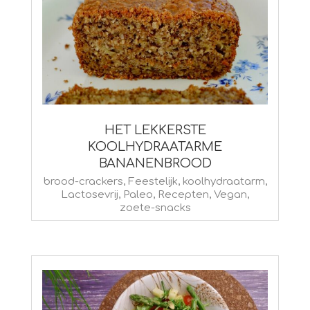
HET LEKKERSTE
KOOLHYDRAATARME
BANANENBROOD
2026-
brood-crackers
,
Feestelijk
,
koolhydraatarm
,
Lactosevrij
,
Paleo
,
Recepten
,
Vegan
,
05-
zoete-snacks
29