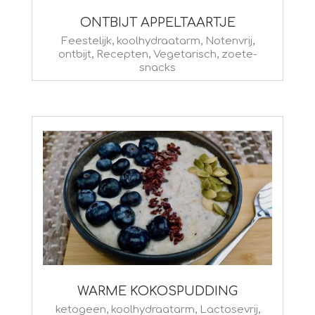
ONTBIJT APPELTAARTJE
2026-
Feestelijk
,
koolhydraatarm
,
Notenvrij
,
ontbijt
,
Recepten
,
Vegetarisch
,
zoete-
03-
snacks
24
WARME KOKOSPUDDING
2026-
ketogeen
,
koolhydraatarm
,
Lactosevrij
,