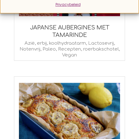
Privacybeleid
JAPANSE AUBERGINES MET
TAMARINDE
2026-
Azië
,
erbij
,
koolhydraatarm
,
Lactosevrij
,
Notenvrij
,
Paleo
,
Recepten
,
roerbakschotel
,
04-
Vegan
09