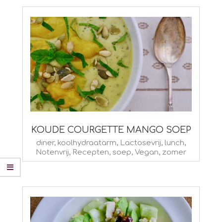
KOUDE COURGETTE MANGO SOEP
2026-
diner
,
koolhydraatarm
,
Lactosevrij
,
lunch
,
Notenvrij
,
Recepten
,
soep
,
Vegan
,
zomer
08-
07