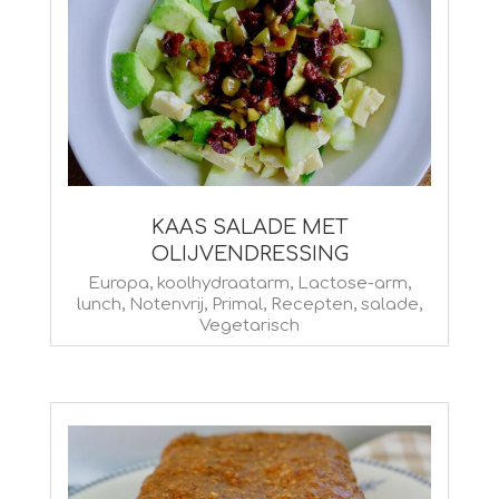
KAAS SALADE MET
OLIJVENDRESSING
2026-
Europa
,
koolhydraatarm
,
Lactose-arm
,
lunch
,
Notenvrij
,
Primal
,
Recepten
,
salade
,
07-
Vegetarisch
30