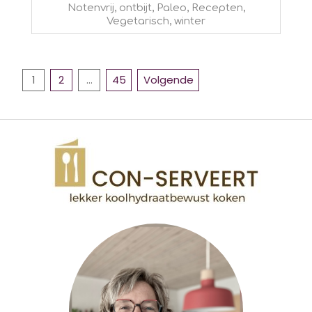
Notenvrij
,
ontbijt
,
Paleo
,
Recepten
,
02-
Vegetarisch
,
winter
20
BERICHTEN
1
2
…
45
Volgende
PAGINERING