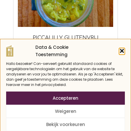
PICCALILLY, GLUTENVRIJ
2026-
dressing saus en spread
,
erbij
,
Europa
,
Data & Cookie
koolhydraatarm
,
Notenvrij
,
Paleo
,
04-
Toestemming
Recepten
,
Vegan
,
Vetarm
22
Hallo bezoeker! Con-serveert gebruikt standaard cookies of
vergelijkbare technologieën om het gebruik van de website te
analyseren en voor jou te optimaliseren. Als je op 'Accepteren' klikt,
dan geef je toestemming om deze cookies te plaatsen. Lees
hierover meer in het privacybeleid.
Accepteren
Weigeren
Bekijk voorkeuren