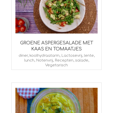
GROENE ASPERGESALADE MET
KAAS EN TOMAATJES
2026-
diner
,
koolhydraatarm
,
Lactosevrij
,
lente
,
lunch
,
Notenvrij
,
Recepten
,
salade
,
05-
Vegetarisch
03