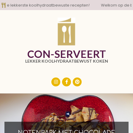
Skip
 lekkerste koolhydraatbewuste recepten!
Welkom op de blog m
to
content
CON-SERVEERT
LEKKER KOOLHYDRAATBEWUST KOKEN
Primary
Navigation
Menu
NOTENBARK MET CHOCOLADE