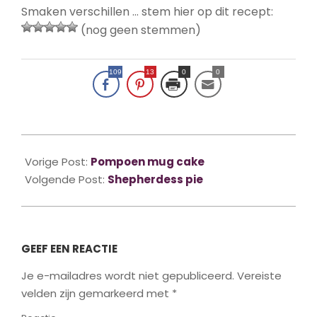
Smaken verschillen … stem hier op dit recept:
(nog geen stemmen)
109
13
0
0
2018-
02-
Vorige Post:
Pompoen mug cake
10
Volgende Post:
Shepherdess pie
GEEF EEN REACTIE
Je e-mailadres wordt niet gepubliceerd.
Vereiste
velden zijn gemarkeerd met
*