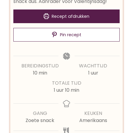
snack dus. Aanrader voor Valentijnsdag!
Recept afdrukken
Pin recept
BEREIDINGSTIJD
WACHTTIJD
minuten
uur
10
min
1
uur
TOTALE TIJD
uur
minuten
1
uur
10
min
GANG
KEUKEN
Zoete snack
Amerikaans