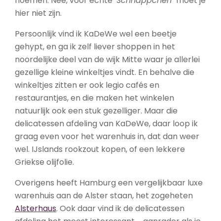
noemen. Nee, voor echte
‘Schnäppchen’
moet je
hier niet zijn.
Persoonlijk vind ik KaDeWe wel een beetje
gehypt, en ga ik zelf liever shoppen in het
noordelijke deel van de wijk Mitte waar je allerlei
gezellige kleine winkeltjes vindt. En behalve die
winkeltjes zitten er ook legio cafés en
restaurantjes, en die maken het winkelen
natuurlijk ook een stuk gezelliger. Maar die
delicatessen afdeling van KaDeWe, daar loop ik
graag even voor het warenhuis in, dat dan weer
wel. IJslands rookzout kopen, of een lekkere
Griekse olijfolie.
Overigens heeft Hamburg een vergelijkbaar luxe
warenhuis aan de Alster staan, het zogeheten
Alsterhaus
. Ook daar vind ik de delicatessen