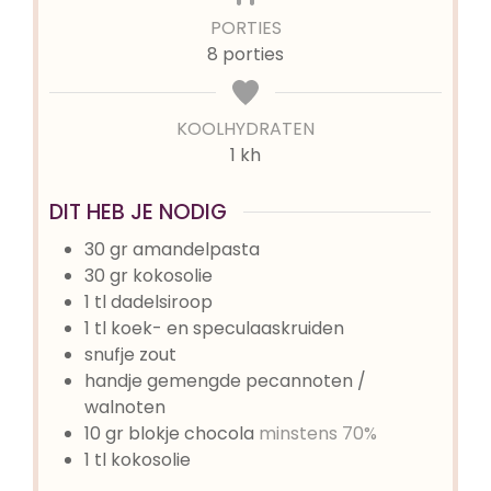
PORTIES
8
porties
KOOLHYDRATEN
1 kh
DIT HEB JE NODIG
30
gr
amandelpasta
30
gr
kokosolie
1
tl
dadelsiroop
1
tl
koek- en speculaaskruiden
snufje
zout
handje gemengde pecannoten /
walnoten
10
gr
blokje chocola
minstens 70%
1
tl
kokosolie