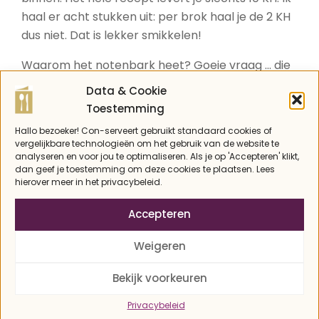
haal er acht stukken uit: per brok haal je de 2 KH
dus niet. Dat is lekker smikkelen!
Waarom het notenbark heet? Goeie vraag … die
noten, dat is logisch lijkt me. Maar die bark? Die
Data & Cookie
term komt uit Amerika en wordt in de foodie
Toestemming
wereld gebruikt voor wat eigenlijk een soort reep
Hallo bezoeker! Con-serveert gebruikt standaard cookies of
is met vulling, die je in stukken breekt voordat je
vergelijkbare technologieën om het gebruik van de website te
‘m opeet. De structuur zou een beetje op
analyseren en voor jou te optimaliseren. Als je op 'Accepteren' klikt,
dan geef je toestemming om deze cookies te plaatsen. Lees
boomschors lijken, inderdaad: bark in het Engels.
hierover meer in het privacybeleid.
Maar ja, om het nu notenschors te noemen is ook
weer een beetje raar. En het beestje moet een
Accepteren
naam hebben hè, dus ik heb toch maar voor
Weigeren
notenbark gekozen. Tenzij jij een betere naam
weet?
Bekijk voorkeuren
Privacybeleid