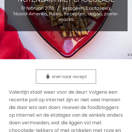
10 februari 2018
ketogeen
,
Lactosevrij
,
Noord-Amerika
,
Paleo
,
Recepten
,
Vegan
,
zoete-
snacks
snel naar recept
Valentijn staat weer voor de deur! Volgens een
recente poll op internet zijn er niet veel mensen
die daar iets aan doen. Hoewel de foodbloggers
op internet en de etalages van de winkels anders
doen vermoeden, wat die liggen vol met
chocolade-lekkers of met artikelen met roze en