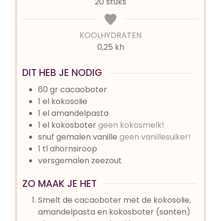
20
stuks
KOOLHYDRATEN
0,25 kh
DIT HEB JE NODIG
60
gr
cacaoboter
1
el
kokosolie
1
el
amandelpasta
1
el
kokosboter
geen kokosmelk!
snuf gemalen vanille
geen vanillesuiker!
1
tl
ahornsiroop
versgemalen zeezout
ZO MAAK JE HET
Smelt de cacaoboter met de kokosolie,
amandelpasta en kokosboter (santen)