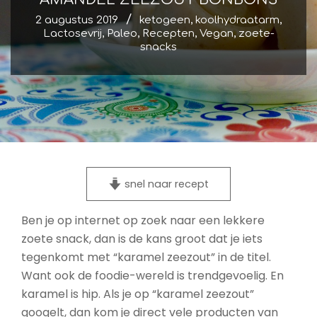
2 augustus 2019
ketogeen
,
koolhydraatarm
,
Lactosevrij
,
Paleo
,
Recepten
,
Vegan
,
zoete-
snacks
snel naar recept
Ben je op internet op zoek naar een lekkere
zoete snack, dan is de kans groot dat je iets
tegenkomt met “karamel zeezout” in de titel.
Want ook de foodie-wereld is trendgevoelig. En
karamel is hip. Als je op “karamel zeezout”
googelt, dan kom je direct vele producten van