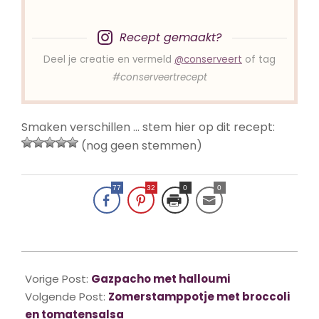
Recept gemaakt?
Deel je creatie en vermeld
@conserveert
of tag
#conserveertrecept
Smaken verschillen … stem hier op dit recept:
(nog geen stemmen)
77
32
0
0
2019-
08-
Vorige Post:
Gazpacho met halloumi
02
Volgende Post:
Zomerstamppotje met broccoli
en tomatensalsa