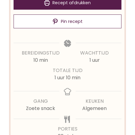
Recept afdrukken
Pin recept
BEREIDINGSTIJD
WACHTTIJD
minuten
uur
10
min
1
uur
TOTALE TIJD
uur
minuten
1
uur
10
min
GANG
KEUKEN
Zoete snack
Algemeen
PORTIES