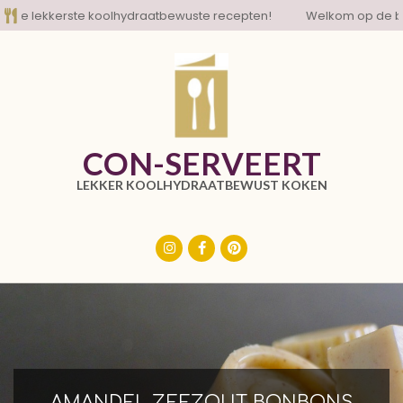
Skip
 lekkerste koolhydraatbewuste recepten!
Welkom op de blog m
to
content
CON-SERVEERT
LEKKER KOOLHYDRAATBEWUST KOKEN
Primary
Navigation
Menu
AMANDEL ZEEZOUT BONBONS