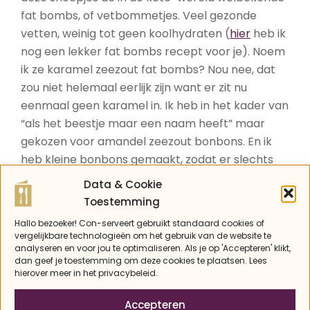
fat bombs, of vetbommetjes. Veel gezonde
vetten, weinig tot geen koolhydraten (
hier
heb ik
nog een lekker fat bombs recept voor je). Noem
ik ze karamel zeezout fat bombs? Nou nee, dat
zou niet helemaal eerlijk zijn want er zit nu
eenmaal geen karamel in. Ik heb in het kader van
“als het beestje maar een naam heeft” maar
gekozen voor amandel zeezout bonbons. En ik
heb kleine bonbons gemaakt, zodat er slechts
0,2 koolhydraat in één bonbon zit (en 4,5 gram
Data & Cookie
vet). Dat is nog eens met een gerust hart
Toestemming
snoepen!
Hallo bezoeker! Con-serveert gebruikt standaard cookies of
vergelijkbare technologieën om het gebruik van de website te
analyseren en voor jou te optimaliseren. Als je op 'Accepteren' klikt,
dan geef je toestemming om deze cookies te plaatsen. Lees
hierover meer in het privacybeleid.
Accepteren