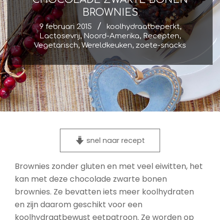
BROWNIES
9 februari 2015
koolhydraatbeperkt
,
Lactosevrij
,
Noord-Amerika
,
Recepten
,
Vegetarisch
,
Wereldkeuken
,
zoete-snacks
snel naar recept
Brownies zonder gluten en met veel eiwitten, het
kan met deze chocolade zwarte bonen
brownies. Ze bevatten iets meer koolhydraten
en zijn daarom geschikt voor een
koolhydraatbewust eetpatroon. Ze worden op