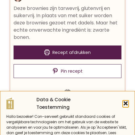
Deze brownies zijn tarwevrij, glutenvrij en
suikervrij. In plaats van met suiker worden
deze brownies gezoet met dadels. Maar het
echte onverwachte ingrediënt is: zwarte
bonen.
Recept afdrukken
Pin recept
Data & Cookie
BEREIDINGSTIJD
OVENTIJD
Toestemming
minuten
minuten
15
min
30
min
Hallo bezoeker! Con-serveert gebruikt standaard cookies of
TOTALE TIJD
vergelijkbare technologieën om het gebruik van de website te
minuten
45
min
analyseren en voor jou te optimaliseren. Als je op 'Accepteren' klikt,
dan geef je toestemming om deze cookies te plaatsen. Lees