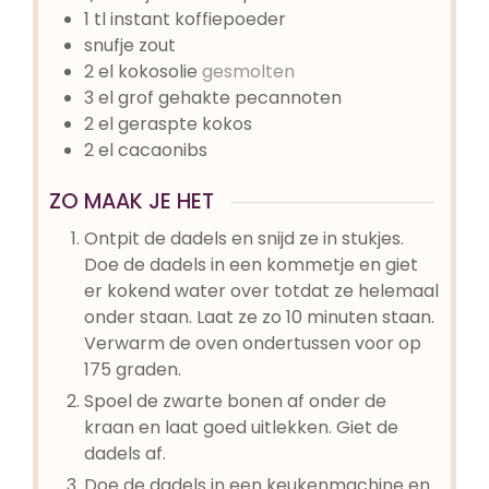
1
tl
instant koffiepoeder
snufje
zout
2
el
kokosolie
gesmolten
3
el
grof gehakte pecannoten
2
el
geraspte kokos
2
el
cacaonibs
ZO MAAK JE HET
Ontpit de dadels en snijd ze in stukjes.
Doe de dadels in een kommetje en giet
er kokend water over totdat ze helemaal
onder staan. Laat ze zo 10 minuten staan.
Verwarm de oven ondertussen voor op
175 graden.
Spoel de zwarte bonen af onder de
kraan en laat goed uitlekken. Giet de
dadels af.
Doe de dadels in een keukenmachine en