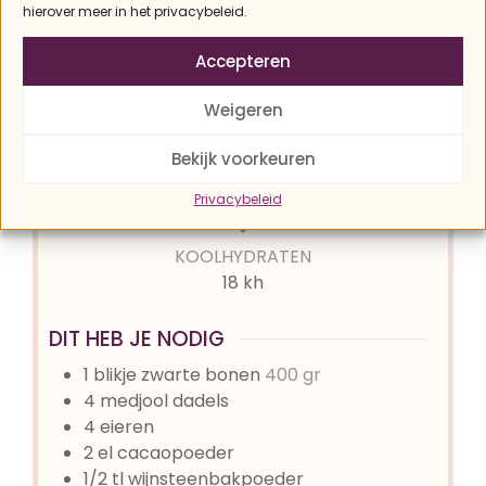
hierover meer in het privacybeleid.
GANG
KEUKEN
Accepteren
Zoete snack
Amerikaans
Weigeren
PORTIES
Bekijk voorkeuren
8
brownies
Privacybeleid
KOOLHYDRATEN
18 kh
DIT HEB JE NODIG
1
blikje
zwarte bonen
400 gr
4
medjool dadels
4
eieren
2
el
cacaopoeder
1/2
tl
wijnsteenbakpoeder