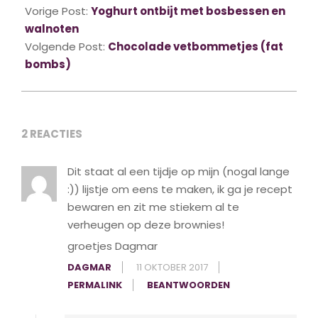
02-
Vorige Post:
Yoghurt ontbijt met bosbessen en
09
walnoten
Volgende Post:
Chocolade vetbommetjes (fat
bombs)
2 REACTIES
Dit staat al een tijdje op mijn (nogal lange
:)) lijstje om eens te maken, ik ga je recept
bewaren en zit me stiekem al te
verheugen op deze brownies!
groetjes Dagmar
DAGMAR
11 OKTOBER 2017
PERMALINK
BEANTWOORDEN