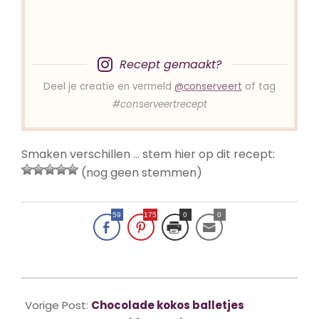
Recept gemaakt?
Deel je creatie en vermeld
@conserveert
of tag
#conserveertrecept
Smaken verschillen … stem hier op dit recept:
(nog geen stemmen)
59
175
0
0
2020-
02-
Vorige Post:
Chocolade kokos balletjes