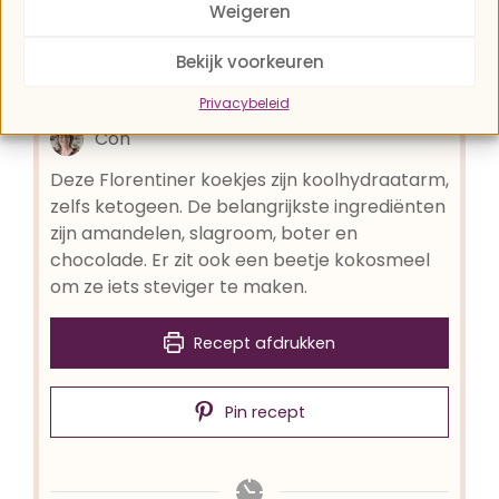
Weigeren
Keto Florentiner
koekjes
Bekijk voorkeuren
Privacybeleid
Con
Deze Florentiner koekjes zijn koolhydraatarm,
zelfs ketogeen. De belangrijkste ingrediënten
zijn amandelen, slagroom, boter en
chocolade. Er zit ook een beetje kokosmeel
om ze iets steviger te maken.
Recept afdrukken
Pin recept