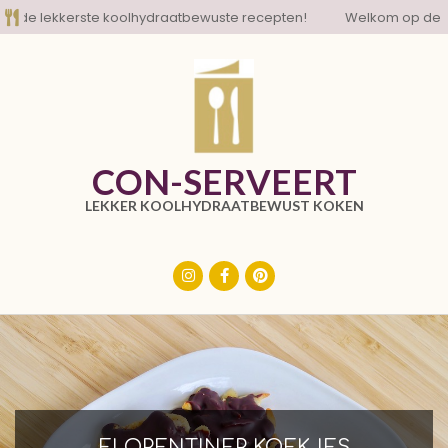
Skip
e lekkerste koolhydraatbewuste recepten!
Welkom op de blog 
to
content
CON-SERVEERT
LEKKER KOOLHYDRAATBEWUST KOKEN
Primary
Navigation
Menu
FLORENTINER KOEKJES