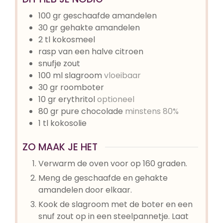
100
gr
geschaafde amandelen
30
gr
gehakte amandelen
2
tl
kokosmeel
rasp van een halve citroen
snufje
zout
100
ml
slagroom
vloeibaar
30
gr
roomboter
10
gr
erythritol
optioneel
80
gr
pure chocolade
minstens 80%
1
tl
kokosolie
ZO MAAK JE HET
Verwarm de oven voor op 160 graden.
Meng de geschaafde en gehakte
amandelen door elkaar.
Kook de slagroom met de boter en een
snuf zout op in een steelpannetje. Laat