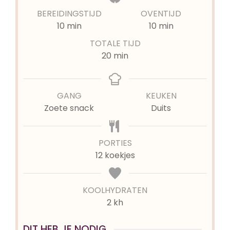
BEREIDINGSTIJD
OVENTIJD
minuten
minuten
10
min
10
min
TOTALE TIJD
minuten
20
min
GANG
KEUKEN
Zoete snack
Duits
PORTIES
12
koekjes
KOOLHYDRATEN
2 kh
DIT HEB JE NODIG