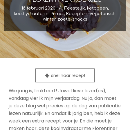
18 februari 2020
Feestelijk
,
ketogeen
,
koolhydraatarm
,
Primal
,
Recepten
,
Vegetarisch
,
winter
,
zoete-snacks
snel naar recept
Wie jarig is, trakteert! Jawel lieve lezer(es),
vandaag vier ik mijn verjaardag. Nu ja, dan moet
je deze blog wel precies op de dag van publicatie
lezen natuurlijk. En omdat ik jarig ben, heb ik deze
week een extra recept voor je. En die moet je
maken hoor, deze koolhydraatarme Florentiner