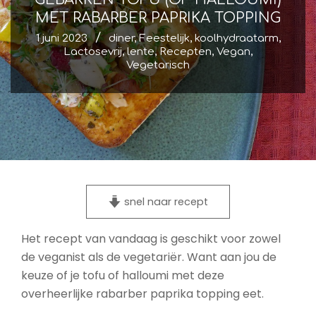
MET RABARBER PAPRIKA TOPPING
1 juni 2023
diner
,
Feestelijk
,
koolhydraatarm
,
Lactosevrij
,
lente
,
Recepten
,
Vegan
,
Vegetarisch
snel naar recept
Het recept van vandaag is geschikt voor zowel
de veganist als de vegetariër. Want aan jou de
keuze of je tofu of halloumi met deze
overheerlijke rabarber paprika topping eet.