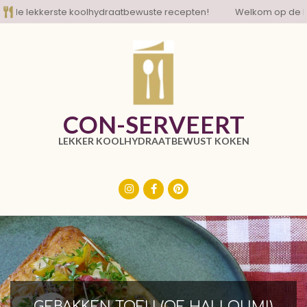
Skip
e lekkerste koolhydraatbewuste recepten!
Welkom op de blog 
to
content
CON-SERVEERT
LEKKER KOOLHYDRAATBEWUST KOKEN
Primary
Navigation
Menu
GEBAKKEN TOFU (OF HALLOUMI)