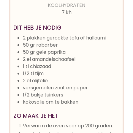
KOOLHYDRATEN
7 kh
DIT HEB JE NODIG
2
plakken gerookte tofu of halloumi
50
gr
rabarber
50
gr
gele paprika
2
el
amandelschaafsel
1
tl
chiazaad
1/2
tl
tijm
2
el
olijfolie
versgemalen zout en peper
1/2
bakje
tuinkers
kokosolie om te bakken
ZO MAAK JE HET
Verwarm de oven voor op 200 graden.