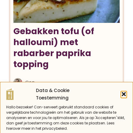
Gebakken tofu (of
halloumi) met
rabarber paprika
topping
Con
Data & Cookie
Vegan met tofu of liever vegetarisch met
Toestemming
halloumi? Het kan allebei! De grote
smaakmaker is namelijk de rabarber paprika
Hallo bezoeker! Con-serveert gebruikt standaard cookies of
vergelijkbare technologieën om het gebruik van de website te
topping. Een top combinatie van smaken,
analyseren en voor jou te optimaliseren. Als je op 'Accepteren' klikt,
proef zelf maar.
dan geef je toestemming om deze cookies te plaatsen. Lees
hierover meer in het privacybeleid.