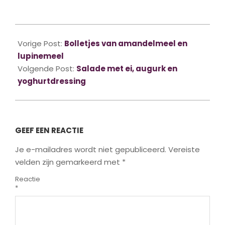
2023-
06-
Vorige Post:
Bolletjes van amandelmeel en
01
lupinemeel
Volgende Post:
Salade met ei, augurk en
yoghurtdressing
GEEF EEN REACTIE
Je e-mailadres wordt niet gepubliceerd.
Vereiste
velden zijn gemarkeerd met
*
Reactie
*