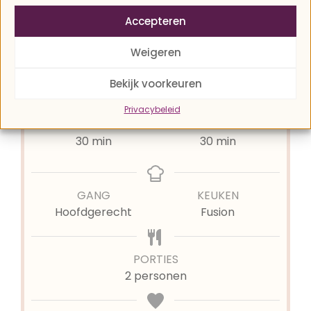
Recept afdrukken
Accepteren
Weigeren
Pin recept
Bekijk voorkeuren
Privacybeleid
BEREIDINGSTIJD
TOTALE TIJD
minuten
minuten
30
min
30
min
GANG
KEUKEN
Hoofdgerecht
Fusion
PORTIES
2
personen