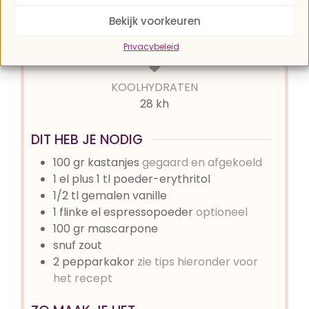
Bekijk voorkeuren
PORTIES
2
personen
Privacybeleid
KOOLHYDRATEN
28 kh
DIT HEB JE NODIG
100
gr
kastanjes
gegaard en afgekoeld
1
el
plus 1 tl poeder-erythritol
1/2
tl
gemalen vanille
1
flinke el
espressopoeder
optioneel
100
gr
mascarpone
snuf zout
2
pepparkakor
zie tips hieronder voor
het recept