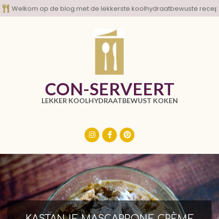
Skip
Welkom op de blog met de lekkerste koolhydraatbewuste recep
to
content
CON-SERVEERT
LEKKER KOOLHYDRAATBEWUST KOKEN
Primary
Navigation
Menu
KASTANJE MASCARPONE CRÈME