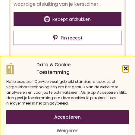
waardige afsluiting van je kerstdiner.
Recept afdrukken
Pin recept
Data & Cookie
BEREIDINGSTIJD
WACHTTIJD
Toestemming
minuten
uur
10
min
2
uur
Hallo bezoeker! Con-serveert gebruikt standaard cookies of
TOTALE TIJD
vergelijkbare technologieën om het gebruik van de website te
analyseren en voor jou te optimaliseren. Als je op 'Accepteren' klikt,
uur
minuten
2
uur
10
min
dan geef je toestemming om deze cookies te plaatsen. Lees
hierover meer in het privacybeleid.
Accepteren
GANG
KEUKEN
Nagerecht
Fusion
Weigeren