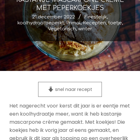
MET PEPERKOEKJES
21 december 2022
Feestelijk
,
koolhydraatbeperkt
,
Primal
,
Recepten
,
toetje
,
Vegetarisch
,
winter
snel naar recept
Het nagerecht voor kerst dit jaar is er eentje met
een koolhydraatje meer, want ik heb kastanje
mascarpone crème gemaakt. Met koekjes! Die
koekjes heb ik vorig jaar al eens gemaakt, en
gebruik ik dit jaar als topping op een overheerlijk