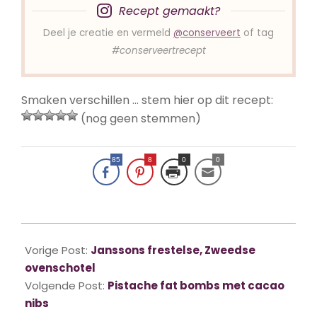
Recept gemaakt?
Deel je creatie en vermeld
@conserveert
of tag
#conserveertrecept
Smaken verschillen … stem hier op dit recept:
(nog geen stemmen)
85
8
0
0
2022-
12-
Vorige Post:
Janssons frestelse, Zweedse
21
ovenschotel
Volgende Post:
Pistache fat bombs met cacao
nibs