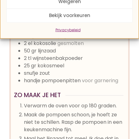
Weigeren
DIT HEB JE NODIG
Bekijk voorkeuren
100
gr
Hokkaido pompoen
3
eieren
Privacybeleid
80
gr
Griekse yoghurt
10% vet
2
el
kokosolie
gesmolten
50
gr
lijnzaad
2
tl
wijnsteenbakpoeder
25
gr
kokosmeel
snufje
zout
handje
pompoenpitten
voor garnering
ZO MAAK JE HET
Verwarm de oven voor op 180 graden.
Maak de pompoen schoon, je hoeft ze
niet te schillen. Rasp de pompoen in een
keukenmachine fijn.
Maal het lijnzaad tot meel. Ik doe dat in