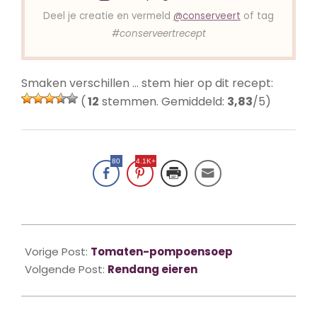
Deel je creatie en vermeld
@conserveert
of tag
#conserveertrecept
Smaken verschillen … stem hier op dit recept:
(
12
stemmen. Gemiddeld:
3,83
/5)
80
4.1K+
2018-
10-
Vorige Post:
Tomaten-pompoensoep
18
Volgende Post:
Rendang eieren