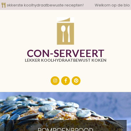
Skip
kerste koolhydraatbewuste recepten!
Welkom op de blog met 
to
content
CON-SERVEERT
LEKKER KOOLHYDRAATBEWUST KOKEN
Primary
Navigation
Menu
POMPOENBROOD