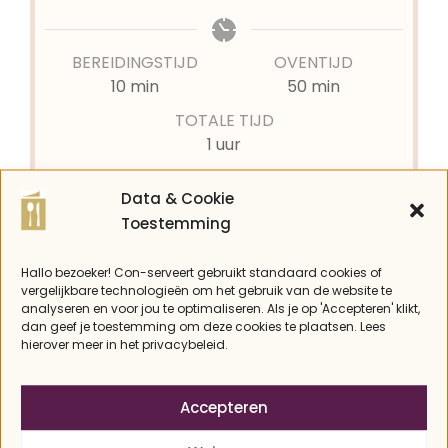
BEREIDINGSTIJD
OVENTIJD
minuten
minuten
10
min
50
min
TOTALE TIJD
uur
1
uur
Data & Cookie
GANG
KEUKEN
Toestemming
Lunch, Ontbijt
Algemeen
Hallo bezoeker! Con-serveert gebruikt standaard cookies of
vergelijkbare technologieën om het gebruik van de website te
analyseren en voor jou te optimaliseren. Als je op 'Accepteren' klikt,
PORTIES
dan geef je toestemming om deze cookies te plaatsen. Lees
12
sneetjes
hierover meer in het privacybeleid.
KOOLHYDRATEN
Accepteren
2 kh