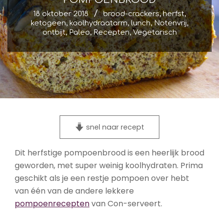
18 oktober 2018
brood-crackers
,
herfst
,
ketogeen
,
koolhydraatarm
,
lunch
,
Notenvrij
,
ontbijt
,
Paleo
,
Recepten
,
Vegetarisch
snel naar recept
Dit herfstige pompoenbrood is een heerlijk brood
geworden, met super weinig koolhydraten. Prima
geschikt als je een restje pompoen over hebt
van één van de andere lekkere
pompoenrecepten
van Con-serveert.