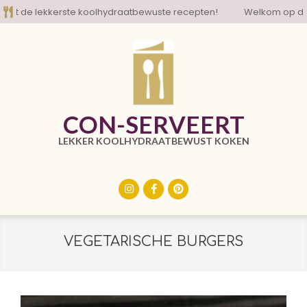
Skip
de lekkerste koolhydraatbewuste recepten!
Welkom op de blo
to
content
CON-SERVEERT
LEKKER KOOLHYDRAATBEWUST KOKEN
Primary
Navigation
Menu
VEGETARISCHE BURGERS