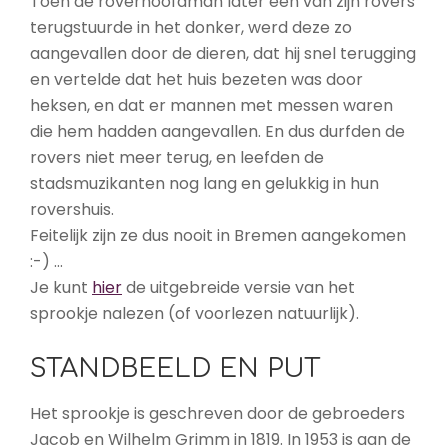
Toen de roverhoofdman later één van zijn rovers
terugstuurde in het donker, werd deze zo
aangevallen door de dieren, dat hij snel terugging
en vertelde dat het huis bezeten was door
heksen, en dat er mannen met messen waren
die hem hadden aangevallen. En dus durfden de
rovers niet meer terug, en leefden de
stadsmuzikanten nog lang en gelukkig in hun
rovershuis.
Feitelijk zijn ze dus nooit in Bremen aangekomen
:-) …
Je kunt
hier
de uitgebreide versie van het
sprookje nalezen (of voorlezen natuurlijk).
STANDBEELD EN PUT
Het sprookje is geschreven door de gebroeders
Jacob en Wilhelm Grimm in 1819. In 1953 is aan de