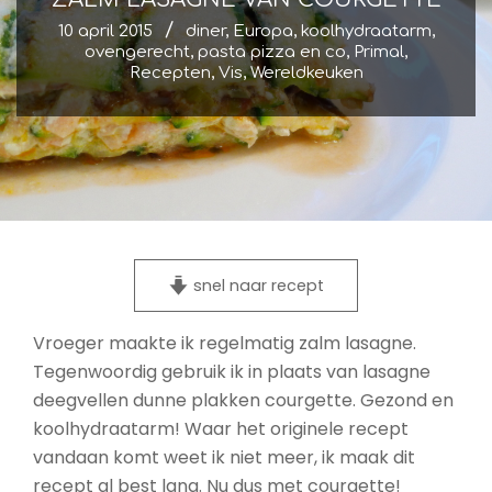
10 april 2015
diner
,
Europa
,
koolhydraatarm
,
ovengerecht
,
pasta pizza en co
,
Primal
,
Recepten
,
Vis
,
Wereldkeuken
snel naar recept
Vroeger maakte ik regelmatig zalm lasagne.
Tegenwoordig gebruik ik in plaats van lasagne
deegvellen dunne plakken courgette. Gezond en
koolhydraatarm! Waar het originele recept
vandaan komt weet ik niet meer, ik maak dit
recept al best lang. Nu dus met courgette!