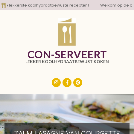
Skip
lekkerste koolhydraatbewuste recepten!
Welkom op de blog me
to
content
CON-SERVEERT
LEKKER KOOLHYDRAATBEWUST KOKEN
Primary
Navigation
Menu
ZALM LASAGNE VAN COURGETTE