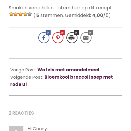
Smaken verschillen … stem hier op dit recept:
(
5
stemmen. Gemiddeld:
4,00
/5)
0
36
0
0
2015-
04-
Vorige Post:
Wafels met amandelmeel
10
Volgende Post:
Bloemkool broccoli soep met
rode ui
2 REACTIES
Hi Conny,