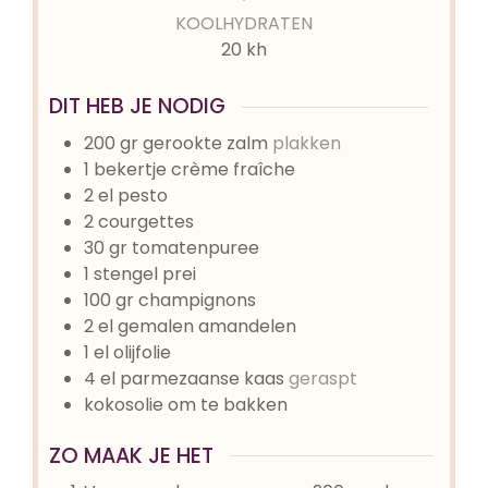
KOOLHYDRATEN
20 kh
DIT HEB JE NODIG
200
gr
gerookte zalm
plakken
1
bekertje
crème fraîche
2
el
pesto
2
courgettes
30
gr
tomatenpuree
1
stengel
prei
100
gr
champignons
2
el
gemalen amandelen
1
el
olijfolie
4
el
parmezaanse kaas
geraspt
kokosolie om te bakken
ZO MAAK JE HET