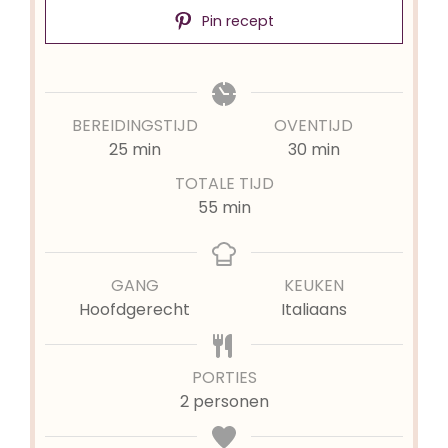
Pin recept
BEREIDINGSTIJD
OVENTIJD
minuten
minuten
25
min
30
min
TOTALE TIJD
minuten
55
min
GANG
KEUKEN
Hoofdgerecht
Italiaans
PORTIES
2
personen