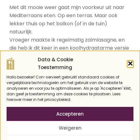
Met dit mooie weer gaat mijn voorkeur uit naar
Mediterraans eten. Op een terras. Maar ook
lekker thuis op het balkon (of in de tuin)
natuurlijk.
Vroeger maakte ik regelmatig zalmlasagne, en
die heb ik dit keer in een koolhydraatarme versie
gemaakt. Makkelijk: in plaats van lasagne
Data & Cookie
deegvellen gebruik je dunne plakken courgette
Toestemming
om de lagen te maken. Krijg je meteen lekker
Hallo bezoeker! Con-serveert gebruikt standaard cookies of
extra groente binnen!
vergelijkbare technologieën om het gebruik van de website te
analyseren en voor jou te optimaliseren. Als je op 'Accepteren' klikt,
dan geef je toestemming om deze cookies te plaatsen. Lees
hierover meer in het privacybeleid.
Accepteren
Weigeren