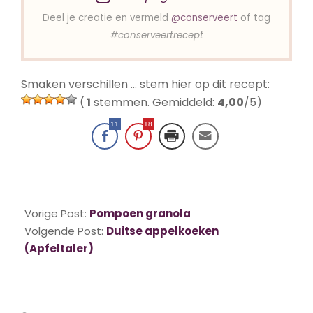
Deel je creatie en vermeld
@conserveert
of tag
#conserveertrecept
Smaken verschillen … stem hier op dit recept:
(
1
stemmen. Gemiddeld:
4,00
/5)
11
18
2021-
10-
Vorige Post:
Pompoen granola
11
Volgende Post:
Duitse appelkoeken
(Apfeltaler)