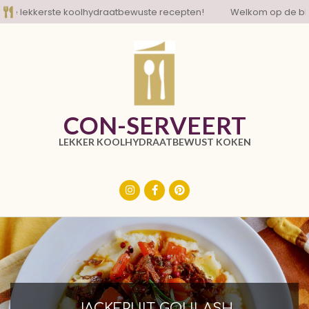
Skip
lekkerste koolhydraatbewuste recepten!
Welkom op de blog me
to
content
CON-SERVEERT
LEKKER KOOLHYDRAATBEWUST KOKEN
Primary
Navigation
Menu
JACKFRUIT GOULASH