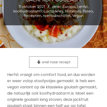
11 oktober 2021
diner
,
Europa
,
herfst
,
koolhydraatarm
,
Lactosevrij
,
Notenvrij
,
Paleo
,
Recepten
,
roerbakschotel
,
Vegan
snel naar recept
Herfst vraagt om comfort food, en dus worden
er weer volop stoofpotjes gemaakt. Ik heb een
vegan variant op de klassieke goulash gemaakt,
die natuurlijk ook koolhydraatarm is. Moet een
originele goulash lang stoven, deze jackfruit
goulash staat binnen een half uur op tafel.