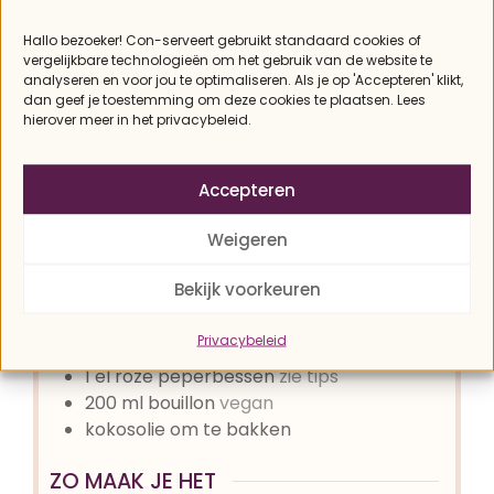
Hallo bezoeker! Con-serveert gebruikt standaard cookies of
DIT HEB JE NODIG
vergelijkbare technologieën om het gebruik van de website te
analyseren en voor jou te optimaliseren. Als je op 'Accepteren' klikt,
200
gr
jackfruit
dan geef je toestemming om deze cookies te plaatsen. Lees
2
el
olijfolie
hierover meer in het privacybeleid.
1
tl
paprikapoeder
1/2
tl
gemalen karwijzaad
Accepteren
snufje
gemalen chilipoeder
versgemalen zout en peper
Weigeren
1
ui
1
rode paprika
Bekijk voorkeuren
2
teentjes knoflook
1
el
tomatenpuree
Privacybeleid
1
takje
verse tijm
1
el
roze peperbessen
zie tips
200
ml
bouillon
vegan
kokosolie om te bakken
ZO MAAK JE HET