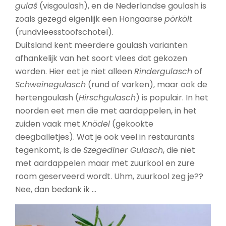
gulaš
(visgoulash), en de Nederlandse goulash is
zoals gezegd eigenlijk een Hongaarse
pörkölt
(rundvleesstoofschotel).
Duitsland kent meerdere goulash varianten
afhankelijk van het soort vlees dat gekozen
worden. Hier eet je niet alleen
Rindergulasch
of
Schweinegulasch
(rund of varken), maar ook de
hertengoulash (
Hirschgulasch
) is populair. In het
noorden eet men die met aardappelen, in het
zuiden vaak met
Knödel
(gekookte
deegballetjes). Wat je ook veel in restaurants
tegenkomt, is de
Szegediner Gulasch
, die niet
met aardappelen maar met zuurkool en zure
room geserveerd wordt. Uhm, zuurkool zeg je??
Nee, dan bedank ik …