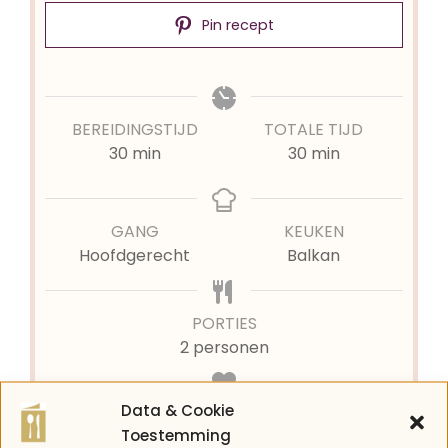
Pin recept
BEREIDINGSTIJD
TOTALE TIJD
minuten
minuten
30
min
30
min
GANG
KEUKEN
Hoofdgerecht
Balkan
PORTIES
2
personen
Data & Cookie
KOOLHYDRATEN
Toestemming
12 kh