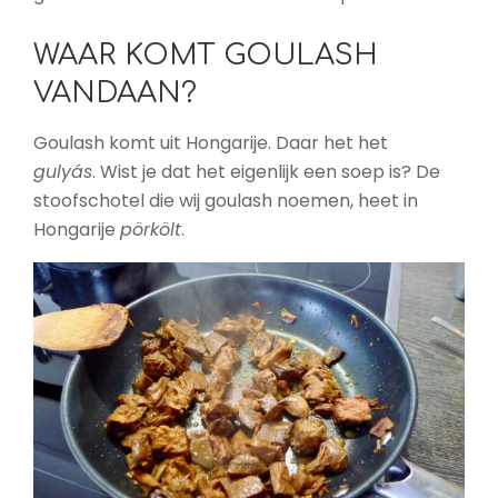
WAAR KOMT GOULASH
VANDAAN?
Goulash komt uit Hongarije. Daar het het
g
ulyás
.
Wist je dat het eigenlijk een soep is? De
stoofschotel die wij goulash noemen, heet in
Hongarije
p
örkölt
.