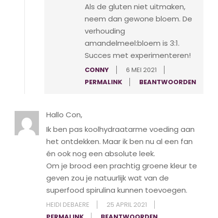
Als de gluten niet uitmaken,
neem dan gewone bloem. De
verhouding
amandelmeel:bloem is 3:1.
Succes met experimenteren!
CONNY
6 MEI 2021
PERMALINK
BEANTWOORDEN
Hallo Con,
Ik ben pas koolhydraatarme voeding aan
het ontdekken. Maar ik ben nu al een fan
én ook nog een absolute leek.
Om je brood een prachtig groene kleur te
geven zou je natuurlijk wat van de
superfood spirulina kunnen toevoegen.
HEIDI DEBAERE
25 APRIL 2021
PERMALINK
BEANTWOORDEN