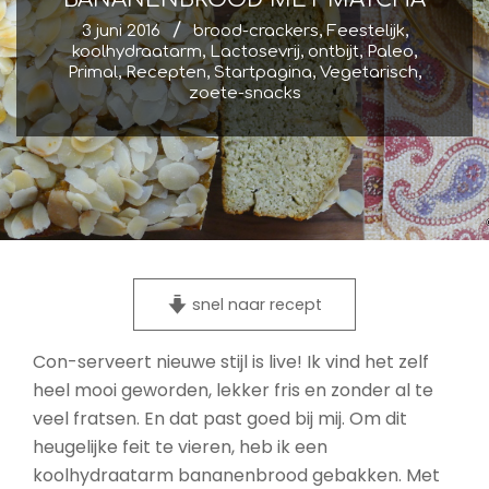
3 juni 2016
brood-crackers
,
Feestelijk
,
koolhydraatarm
,
Lactosevrij
,
ontbijt
,
Paleo
,
Primal
,
Recepten
,
Startpagina
,
Vegetarisch
,
zoete-snacks
snel naar recept
Con-serveert nieuwe stijl is live! Ik vind het zelf
heel mooi geworden, lekker fris en zonder al te
veel fratsen. En dat past goed bij mij. Om dit
heugelijke feit te vieren, heb ik een
koolhydraatarm bananenbrood gebakken. Met