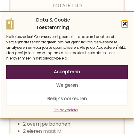
TOTALE TIJD
uur
1
uur
Data & Cookie
Toestemming
GANG
KEUKEN
Hallo bezoeker! Con-serveert gebruikt standaard cookies of
vergelijkbare technologieën om het gebruik van de website te
Ontbijt, Zoete snack
Amerikaans
analyseren en voor jou te optimaliseren. Als je op 'Accepteren' klikt,
dan geef je toestemming om deze cookies te plaatsen. Lees
hierover meer in het privacybeleid.
PORTIES
12
plakken
Accepteren
Weigeren
KOOLHYDRATEN
6 kh
Bekijk voorkeuren
Privacybeleid
DIT HEB JE NODIG
2
overrijpe bananen
2
eieren
maat M