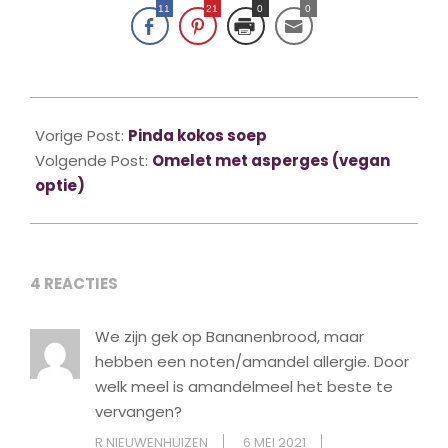
11
21
0
0
2016-
06-
Vorige Post:
Pinda kokos soep
03
Volgende Post:
Omelet met asperges (vegan
optie)
4 REACTIES
We zijn gek op Bananenbrood, maar
hebben een noten/amandel allergie. Door
welk meel is amandelmeel het beste te
vervangen?
R NIEUWENHUIZEN
6 MEI 2021