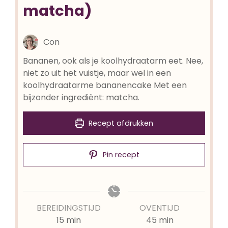
matcha)
Con
Bananen, ook als je koolhydraatarm eet. Nee,
niet zo uit het vuistje, maar wel in een
koolhydraatarme bananencake Met een
bijzonder ingrediënt: matcha.
Recept afdrukken
Pin recept
BEREIDINGSTIJD
OVENTIJD
minuten
minuten
15
min
45
min