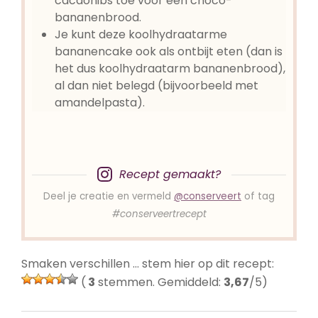
cacaonibs toe voor een choco-
bananenbrood.
Je kunt deze koolhydraatarme
bananencake ook als ontbijt eten (dan is
het dus koolhydraatarm bananenbrood),
al dan niet belegd (bijvoorbeeld met
amandelpasta).
Recept gemaakt?
Deel je creatie en vermeld
@conserveert
of tag
#conserveertrecept
Smaken verschillen … stem hier op dit recept:
(
3
stemmen. Gemiddeld:
3,67
/5)