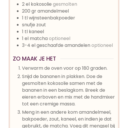
2
el
kokosolie
gesmolten
200
gr
amandelmeel
1
tl
wijnsteenbakpoeder
snufje
zout
1
tl
kaneel
1
el
matcha
optioneel
3-4
el
geschaafde amandelen
optioneel
ZO MAAK JE HET
Verwarm de oven voor op 180 graden.
Snijd de bananen in plakken. Doe de
gesmolten kokosolie samen met de
bananen in een beslagkom. Breek de
eieren erboven en mix met de handmixer
tot een cremige massa.
Meng in een andere kom amandelmeel,
bakpoeder, zout, kaneel, en indien je dat
gebruikt, de matcha. Voeg dit mengsel bij