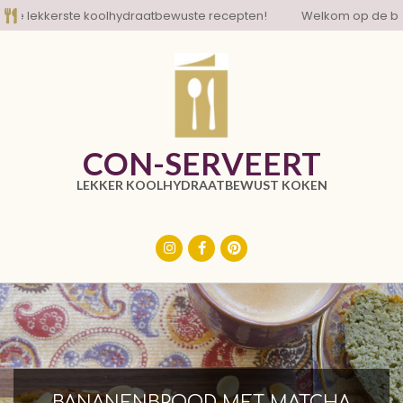
Skip
lekkerste koolhydraatbewuste recepten!
Welkom op de blog m
to
content
CON-SERVEERT
LEKKER KOOLHYDRAATBEWUST KOKEN
Primary
Navigation
Menu
BANANENBROOD MET MATCHA