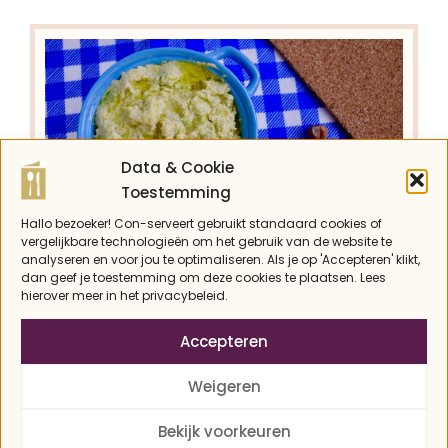
Data & Cookie
Toestemming
Hallo bezoeker! Con-serveert gebruikt standaard cookies of
vergelijkbare technologieën om het gebruik van de website te
analyseren en voor jou te optimaliseren. Als je op 'Accepteren' klikt,
dan geef je toestemming om deze cookies te plaatsen. Lees
Spruitjespesto met
hierover meer in het privacybeleid.
hazelnoten
Accepteren
Weigeren
Con
Bekijk voorkeuren
Wil je eens iets anders dan de klassieke