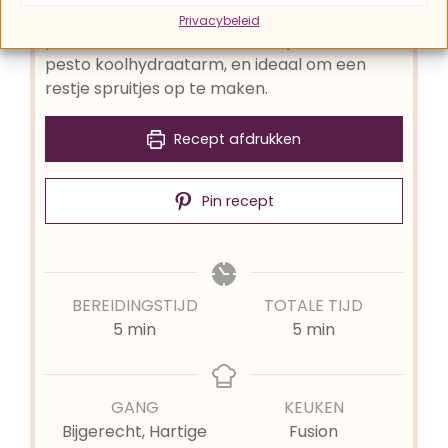
pesto, maak dan deze winterse spruitjes
Privacybeleid
pesto met hazelnoten. Natuurlijk is deze
pesto koolhydraatarm, en ideaal om een
restje spruitjes op te maken.
Recept afdrukken
Pin recept
BEREIDINGSTIJD
TOTALE TIJD
minuten
minuten
5
min
5
min
GANG
KEUKEN
Bijgerecht, Hartige
Fusion