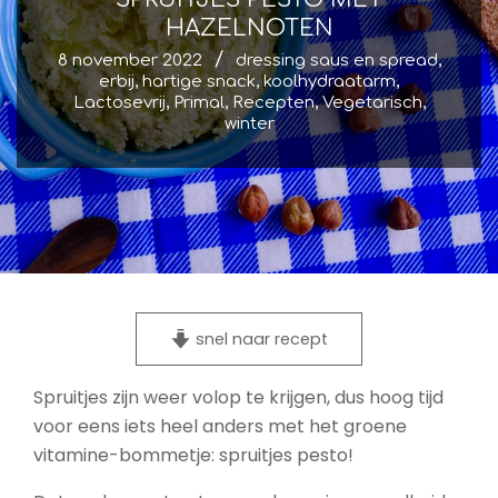
HAZELNOTEN
8 november 2022
dressing saus en spread
,
erbij
,
hartige snack
,
koolhydraatarm
,
Lactosevrij
,
Primal
,
Recepten
,
Vegetarisch
,
winter
snel naar recept
Spruitjes zijn weer volop te krijgen, dus hoog tijd
voor eens iets heel anders met het groene
vitamine-bommetje: spruitjes pesto!