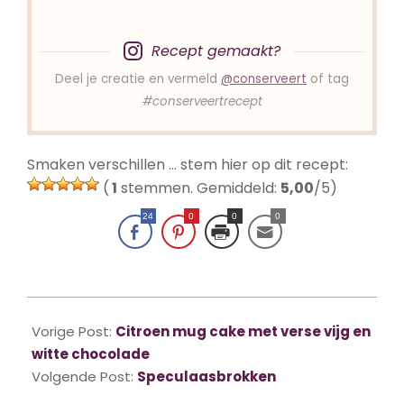
Recept gemaakt?
Deel je creatie en vermeld
@conserveert
of tag
#conserveertrecept
Smaken verschillen … stem hier op dit recept:
(
1
stemmen. Gemiddeld:
5,00
/5)
24
0
0
0
2022-
11-
Vorige Post:
Citroen mug cake met verse vijg en
08
witte chocolade
Volgende Post:
Speculaasbrokken