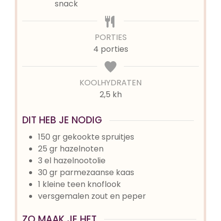
snack
PORTIES
4
porties
KOOLHYDRATEN
2,5 kh
DIT HEB JE NODIG
150
gr
gekookte spruitjes
25
gr
hazelnoten
3
el
hazelnootolie
30
gr
parmezaanse kaas
1
kleine teen knoflook
versgemalen zout en peper
ZO MAAK JE HET