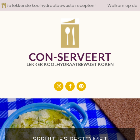
Skip
e lekkerste koolhydraatbewuste recepten!
Welkom op de blog 
to
content
CON-SERVEERT
LEKKER KOOLHYDRAATBEWUST KOKEN
Primary
Navigation
Menu
SPRUITJES PESTO MET