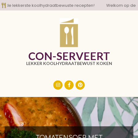
Skip
e lekkerste koolhydraatbewuste recepten!
Welkom op de blog
to
content
CON-SERVEERT
LEKKER KOOLHYDRAATBEWUST KOKEN
Primary
Navigation
Menu
TOMATENSOEP MET