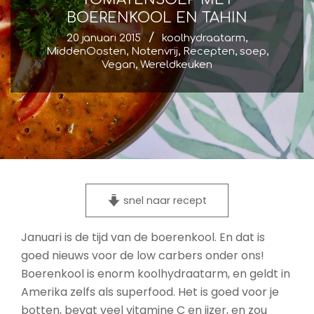
BOERENKOOL EN TAHIN
20 januari 2015
koolhydraatarm
,
MiddenOosten
,
Notenvrij
,
Recepten
,
soep
,
Vegan
,
Wereldkeuken
snel naar recept
Januari is de tijd van de boerenkool. En dat is
goed nieuws voor de low carbers onder ons!
Boerenkool is enorm koolhydraatarm, en geldt in
Amerika zelfs als superfood. Het is goed voor je
botten, bevat veel vitamine C en ijzer, en zou