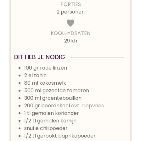
PORTIES
2
personen
KOOLHYDRATEN
29 kh
DIT HEB JE NODIG
100
gr
rode linzen
2
el
tahin
80
ml
kokosmelk
500
ml
gezeefde tomaten
300
ml
groentebouillon
200
gr
boerenkool
evt. diepvries
1
tl
gemalen koriander
1/2
tl
gemalen komijn
snufje
chilipoeder
1/2
tl
gerookt paprikapoeder