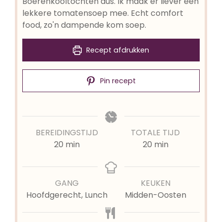
Boerenkooltochten dus. Ik maak er liever een
lekkere tomatensoep mee. Echt comfort
food, zo'n dampende kom soep.
Recept afdrukken
Pin recept
BEREIDINGSTIJD
TOTALE TIJD
minuten
minuten
20
min
20
min
GANG
KEUKEN
Hoofdgerecht, Lunch
Midden-Oosten