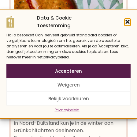
Data & Cookie
Toestemming
Hallo bezoeker! Con-serveert gebruikt standaard cookies of
vergelijkbare technologieën om het gebruik van de website te
analyseren en voor jou te optimaliseren. Als je op 'Accepteren' klikt,
dan geef je toestemming om deze cookies te plaatsen. Lees
hierover meer in het privacybeleid.
Vegan tomatensoep
Accepteren
met boerenkool en
Weigeren
tahin
Bekijk voorkeuren
Privacybeleid
Con
In Noord-Duitsland kun je in de winter aan
Grünkohlfahrten deelnemen.