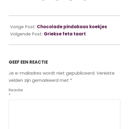
2015-
01-
Vorige Post:
Chocolade pindakaas koekjes
20
Volgende Post:
Griekse feta taart
GEEF EEN REACTIE
Je e-mailadres wordt niet gepubliceerd.
Vereiste
velden zijn gemarkeerd met
*
Reactie
*