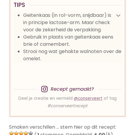
TIPS
Geitenkaas (in rol-vorm, snijdbaar) is
in principe lactose-arm. Maar check
voor de zekerheid de verpakking.
Gebruik in plaats van geitenkaas eens
brie of camembert.
Strooi nog wat gehakte walnoten over de
omelet.
Recept gemaakt?
Deel je creatie en vermeld
@conserveert
of tag
#conserveertrecept
Smaken verschillen … stem hier op dit recept:
(
1
stemmen. Gemiddeld:
4,00
/5)