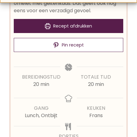
omelet met geitenkaas. Dat geeft ook nog
eens voor een verzadigd gevoel.
Recept afdrukken
Pin recept
BEREIDINGSTIJD
TOTALE TIJD
minuten
minuten
20
min
20
min
GANG
KEUKEN
Lunch, Ontbijt
Frans
PORTIES