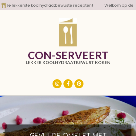
Skip
e lekkerste koolhydraatbewuste recepten!
Welkom op de blog 
to
content
CON-SERVEERT
LEKKER KOOLHYDRAATBEWUST KOKEN
Primary
Navigation
Menu
GEVULDE OMELET MET