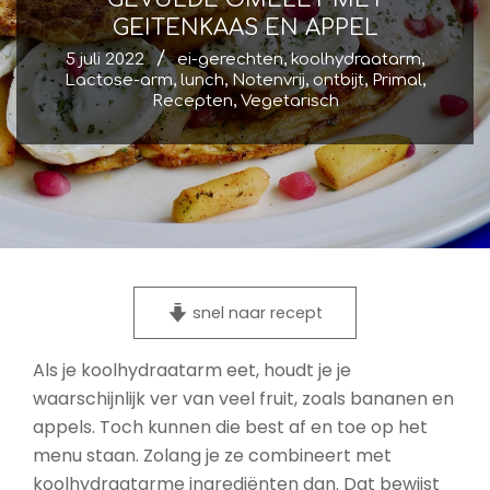
GEITENKAAS EN APPEL
5 juli 2022
ei-gerechten
,
koolhydraatarm
,
Lactose-arm
,
lunch
,
Notenvrij
,
ontbijt
,
Primal
,
Recepten
,
Vegetarisch
snel naar recept
Als je koolhydraatarm eet, houdt je je
waarschijnlijk ver van veel fruit, zoals bananen en
appels. Toch kunnen die best af en toe op het
menu staan. Zolang je ze combineert met
koolhydraatarme ingrediënten dan. Dat bewijst