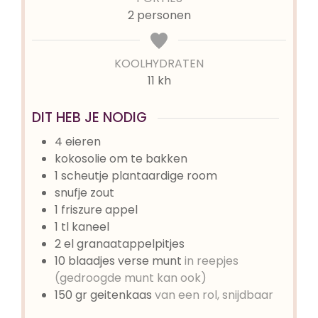
2
personen
KOOLHYDRATEN
11 kh
DIT HEB JE NODIG
4
eieren
kokosolie om te bakken
1
scheutje
plantaardige room
snufje
zout
1
friszure appel
1
tl
kaneel
2
el
granaatappelpitjes
10
blaadjes verse munt
in reepjes
(gedroogde munt kan ook)
150
gr
geitenkaas
van een rol, snijdbaar