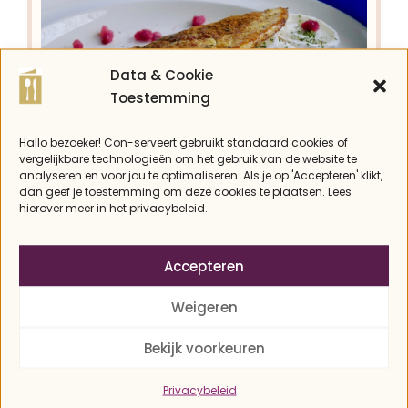
Data & Cookie
Toestemming
Hallo bezoeker! Con-serveert gebruikt standaard cookies of
vergelijkbare technologieën om het gebruik van de website te
analyseren en voor jou te optimaliseren. Als je op 'Accepteren' klikt,
dan geef je toestemming om deze cookies te plaatsen. Lees
hierover meer in het privacybeleid.
Gevulde omelet met
geitenkaas en appel
Accepteren
Weigeren
Con
Bekijk voorkeuren
Appels eten als je koolhydraatarm eet? Kan
hoor, maar combineer ze met
Privacybeleid
koolhydraatarme ingrediënten in deze