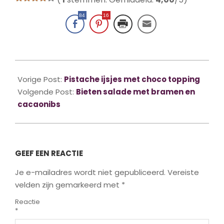
84
16
2022-
07-
Vorige Post:
Pistache ijsjes met choco topping
05
Volgende Post:
Bieten salade met bramen en
cacaonibs
GEEF EEN REACTIE
Je e-mailadres wordt niet gepubliceerd.
Vereiste
velden zijn gemarkeerd met
*
Reactie
*