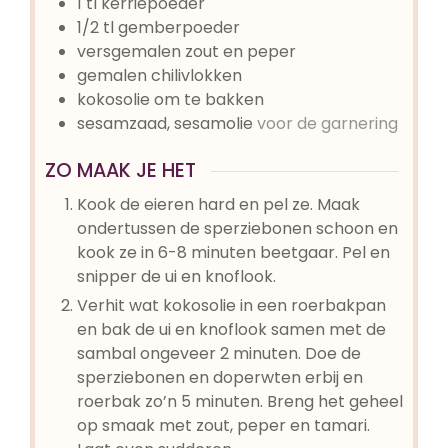
1
tl
kerriepoeder
1/2
tl
gemberpoeder
versgemalen zout en peper
gemalen chilivlokken
kokosolie om te bakken
sesamzaad, sesamolie
voor de garnering
ZO MAAK JE HET
Kook de eieren hard en pel ze. Maak
ondertussen de sperziebonen schoon en
kook ze in 6-8 minuten beetgaar. Pel en
snipper de ui en knoflook.
Verhit wat kokosolie in een roerbakpan
en bak de ui en knoflook samen met de
sambal ongeveer 2 minuten. Doe de
sperziebonen en doperwten erbij en
roerbak zo’n 5 minuten. Breng het geheel
op smaak met zout, peper en tamari.