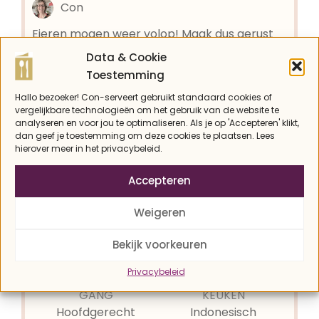
Con
Eieren mogen weer volop! Maak dus gerust
deze Indonesische eieren met pittige
Data & Cookie
boontjes erbij. Dat wordt smullen!
Toestemming
Hallo bezoeker! Con-serveert gebruikt standaard cookies of
Recept afdrukken
vergelijkbare technologieën om het gebruik van de website te
analyseren en voor jou te optimaliseren. Als je op 'Accepteren' klikt,
dan geef je toestemming om deze cookies te plaatsen. Lees
Pin recept
hierover meer in het privacybeleid.
Accepteren
Weigeren
BEREIDINGSTIJD
TOTALE TIJD
minuten
minuten
25
min
25
min
Bekijk voorkeuren
Privacybeleid
GANG
KEUKEN
Hoofdgerecht
Indonesisch