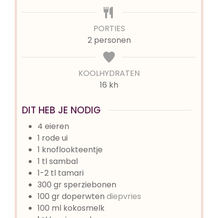
PORTIES
2
personen
KOOLHYDRATEN
16 kh
DIT HEB JE NODIG
4
eieren
1
rode ui
1
knoflookteentje
1
tl
sambal
1-2
tl
tamari
300
gr
sperziebonen
100
gr
doperwten
diepvries
100
ml
kokosmelk