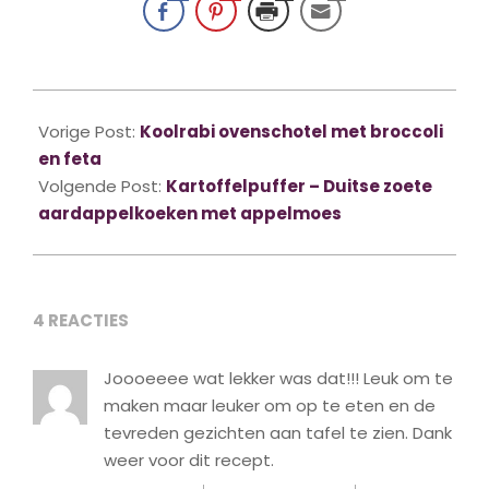
2015-
10-
Vorige Post:
Koolrabi ovenschotel met broccoli
09
en feta
Volgende Post:
Kartoffelpuffer – Duitse zoete
aardappelkoeken met appelmoes
4 REACTIES
Joooeeee wat lekker was dat!!! Leuk om te
maken maar leuker om op te eten en de
tevreden gezichten aan tafel te zien. Dank
weer voor dit recept.