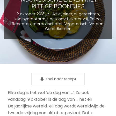
PITTIGE BOONTJES
9 oktober 2015
Azië
,
diner
,
ei-gerechten
,
koolhydraatarm
,
Lactosevrij
,
Notenvrij
,
Paleo
,
Recepten
,
roerbakschotel
,
Vegetarisch
,
Vetarm
,
Wereldkeuken
snel naar recept
Elke dag is het wel ‘de dag van …’. Zo ook
vandaag: 9 oktober is de dag van … het ei!
De jaarlijkse wereld-ei-dag wordt wereldwijd de
tweede vrijdag van oktober gevierd. Dat is