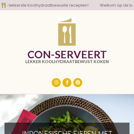
Skip
lekkerste koolhydraatbewuste recepten!
Welkom op de blog me
to
content
CON-SERVEERT
LEKKER KOOLHYDRAATBEWUST KOKEN
Primary
Navigation
Menu
INDONESISCHE EIEREN MET