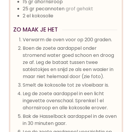
15
gr
ahornsiroop
25
gr
pecannoten
grof gehakt
2
el
kokosolie
ZO MAAK JE HET
Verwarm de oven voor op 200 graden.
Boen de zoete aardappel onder
stromend water goed schoon en droog
ze af. Leg de bataat tussen twee
satéstokjes en snijd ze als een waaier in
maar niet helemaal door (zie foto).
Smelt de kokosolie tot ze vloeibaar is.
Leg de zoete aardappel in een licht
ingevette ovenschaal. Sprenkel 1 el
ahornsiroop en alle kokosolie erover.
Bak de Hasselback aardappel in de oven
in 30 minuten gaar.
Leg de zoete aardappel voorzichtig op