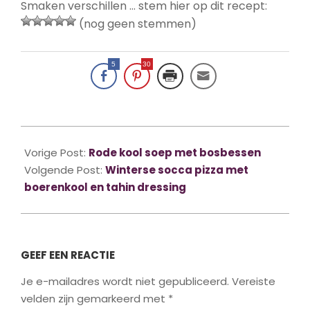
Smaken verschillen … stem hier op dit recept:
(nog geen stemmen)
5
30
2016-
12-
Vorige Post:
Rode kool soep met bosbessen
29
Volgende Post:
Winterse socca pizza met
boerenkool en tahin dressing
GEEF EEN REACTIE
Je e-mailadres wordt niet gepubliceerd.
Vereiste
velden zijn gemarkeerd met
*