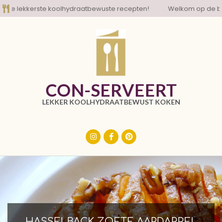
Skip
 lekkerste koolhydraatbewuste recepten!
Welkom op de blog m
to
content
CON-SERVEERT
LEKKER KOOLHYDRAATBEWUST KOKEN
Primary
Navigation
Menu
HASSELBACK ZOETE AARDAPPEL