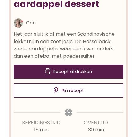
aardappel dessert
Con
Het jaar sluit ik af met een Scandinavische
lekkernij in een zoet jasje. De Hasselback
zoete aardappel is weer eens wat anders
dan een oliebol met poedersuiker.
Recept afdrukken
Pin recept
BEREIDINGSTIJD
OVENTIJD
minuten
minuten
15
min
30
min