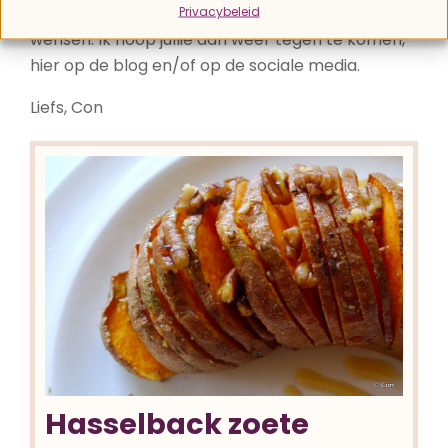
geïnteresseerden een super goed 2017 te
Privacybeleid
wensen. Ik hoop jullie dan weer tegen te komen,
hier op de blog en/of op de sociale media.
Liefs, Con
Hasselback zoete