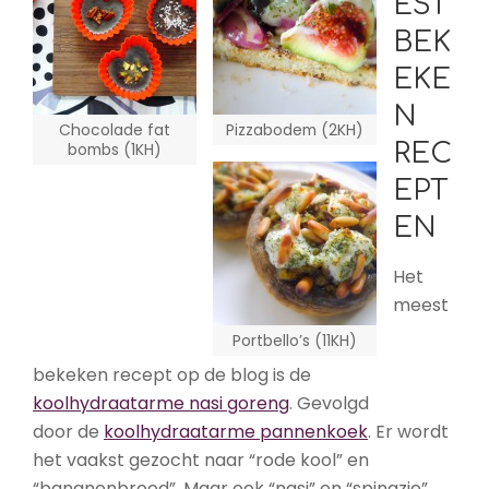
EST
BEK
EKE
N
Chocolade fat
Pizzabodem (2KH)
REC
bombs (1KH)
EPT
EN
Het
meest
Portbello’s (11KH)
bekeken recept op de blog is de
koolhydraatarme nasi goreng
. Gevolgd
door de
koolhydraatarme pannenkoek
. Er wordt
het vaakst gezocht naar “rode kool” en
“bananenbrood”. Maar ook “nasi” en “spinazie”