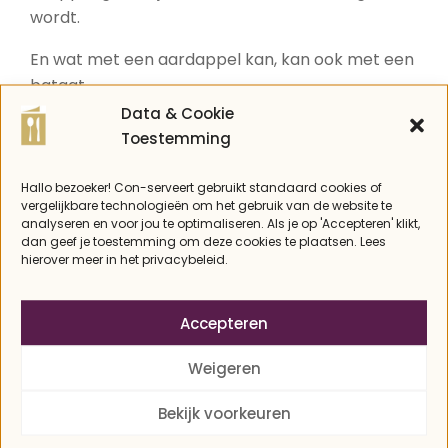
wordt.
En wat met een aardappel kan, kan ook met een
bataat.
Data & Cookie
Tip: het moeilijkst aan dit recept is om bij het
Toestemming
snijden van de zoete aardappel niet helemaal
door te snijden. Hierbij helpen twee satéstokjes.
Hallo bezoeker! Con-serveert gebruikt standaard cookies of
Leg de bataat daar tussen en begin dan met
vergelijkbare technologieën om het gebruik van de website te
analyseren en voor jou te optimaliseren. Als je op 'Accepteren' klikt,
insnijden. De stokjes voorkomen dat je mes te
dan geef je toestemming om deze cookies te plaatsen. Lees
diep snijdt en je de bataat doorklieft. Zo krijg je
hierover meer in het privacybeleid.
een mooie Hasselback. Echt, het werkt! En wat
met een aardappel kan, kan ook met andere
Accepteren
groenten natuurlijk.
Weigeren
HAPPY 2017
Bekijk voorkeuren
Rest mij om alle trouwe lezers, volgers en andere