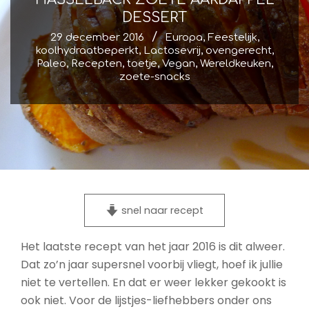
DESSERT
29 december 2016
Europa
,
Feestelijk
,
koolhydraatbeperkt
,
Lactosevrij
,
ovengerecht
,
Paleo
,
Recepten
,
toetje
,
Vegan
,
Wereldkeuken
,
zoete-snacks
snel naar recept
Het laatste recept van het jaar 2016 is dit alweer.
Dat zo’n jaar supersnel voorbij vliegt, hoef ik jullie
niet te vertellen. En dat er weer lekker gekookt is
ook niet. Voor de lijstjes-liefhebbers onder ons