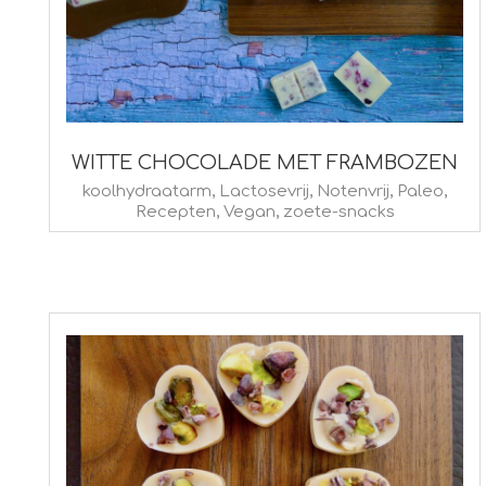
WITTE CHOCOLADE MET FRAMBOZEN
2025-
koolhydraatarm
,
Lactosevrij
,
Notenvrij
,
Paleo
,
Recepten
,
Vegan
,
zoete-snacks
02-
13