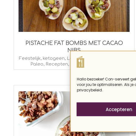
PISTACHE FAT BOMBS MET CACAO
NIBS
2023-
Feestelijk
,
ketogeen
,
Lactosevrij
,
Noord-Amerika
,
Paleo
,
Recepten
,
Vegan
,
zoete-snacks
01-
03
Hallo bezoeker! Con-serveert ge
voor jou te optimaliseren. Als je
privacybeleid.
Accepteren