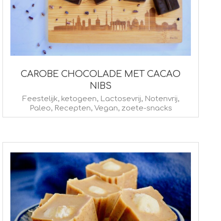
CAROBE CHOCOLADE MET CACAO
NIBS
2023-
Feestelijk
,
ketogeen
,
Lactosevrij
,
Notenvrij
,
Paleo
,
Recepten
,
Vegan
,
zoete-snacks
03-
24