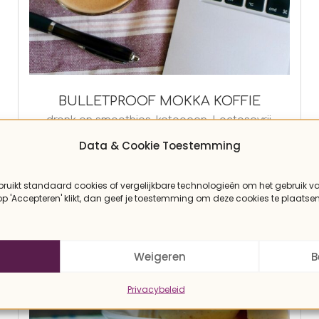
BULLETPROOF MOKKA KOFFIE
2022-
drank en smoothies
,
ketogeen
,
Lactosevrij
,
Noord-Amerika
,
Notenvrij
,
Paleo
,
Recepten
,
04-
Data & Cookie Toestemming
Vegan
27
bruikt standaard cookies of vergelijkbare technologieën om het gebruik v
 op 'Accepteren' klikt, dan geef je toestemming om deze cookies te plaatsen
Weigeren
B
Privacybeleid