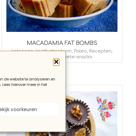
MACADAMIA FAT BOMBS
2021-
ketogeen
,
koolhydraatarm
,
Paleo
,
Recepten
,
Vegetarisch
,
zoete-snacks
09-
28
an de website te analyseren en
. Lees hierover meer in het
ekijk voorkeuren