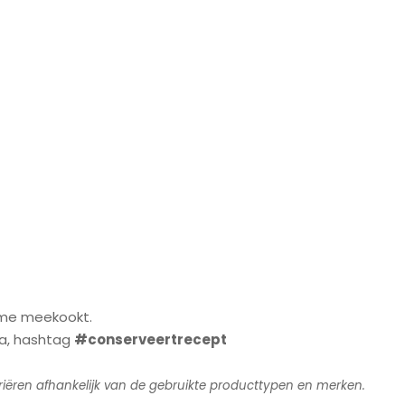
t me meekookt.
ia, hashtag
#conserveertrecept
ariëren afhankelijk van de gebruikte producttypen en merken.