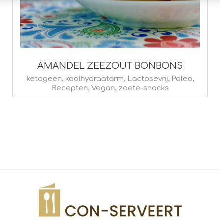
AMANDEL ZEEZOUT BONBONS
2019-
ketogeen
,
koolhydraatarm
,
Lactosevrij
,
Paleo
,
Recepten
,
Vegan
,
zoete-snacks
08-
02