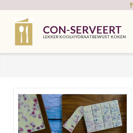
Skip
to
content
CON-SERVEERT
LEKKER KOOLHYDRAATBEWUST KOKEN