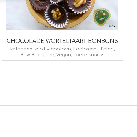
CHOCOLADE WORTELTAART BONBONS
2018-
ketogeen
,
koolhydraatarm
,
Lactosevrij
,
Paleo
,
Raw
,
Recepten
,
Vegan
,
zoete-snacks
03-
27