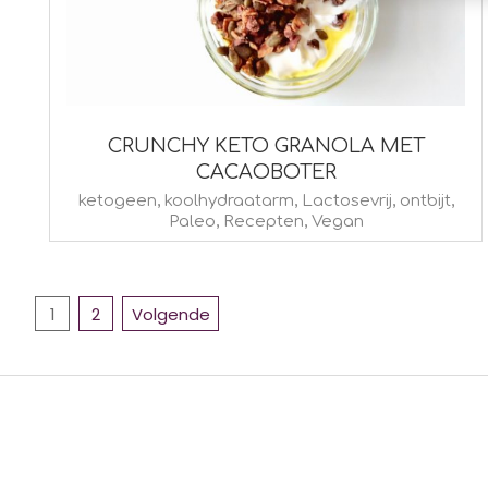
CRUNCHY KETO GRANOLA MET
CACAOBOTER
2019-
ketogeen
,
koolhydraatarm
,
Lactosevrij
,
ontbijt
,
Paleo
,
Recepten
,
Vegan
10-
31
BERICHTEN
1
2
Volgende
PAGINERING