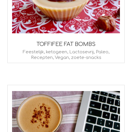
TOFFIFEE FAT BOMBS
2024-
Feestelijk
,
ketogeen
,
Lactosevrij
,
Paleo
,
Recepten
,
Vegan
,
zoete-snacks
02-
08