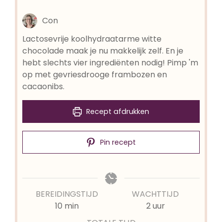
Con
Lactosevrije koolhydraatarme witte
chocolade maak je nu makkelijk zelf. En je
hebt slechts vier ingrediënten nodig! Pimp 'm
op met gevriesdrooge frambozen en
cacaonibs.
Recept afdrukken
Pin recept
BEREIDINGSTIJD
WACHTTIJD
minuten
uur
10
min
2
uur