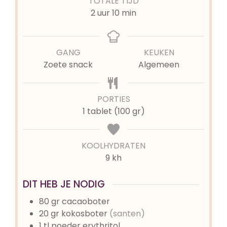
TOTALE TIJD
uur
minuten
2
uur
10
min
GANG
KEUKEN
Zoete snack
Algemeen
PORTIES
1
tablet (100 gr)
KOOLHYDRATEN
9 kh
DIT HEB JE NODIG
80
gr
cacaoboter
20
gr
kokosboter
(santen)
1
tl
poeder erythritol