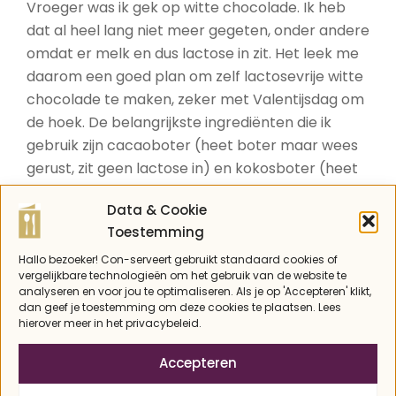
Vroeger was ik gek op witte chocolade. Ik heb
dat al heel lang niet meer gegeten, onder andere
omdat er melk en dus lactose in zit. Het leek me
daarom een goed plan om zelf lactosevrije witte
chocolade te maken, zeker met Valentijsdag om
de hoek. De belangrijkste ingrediënten die ik
gebruik zijn cacaoboter (heet boter maar wees
gerust, zit geen lactose in) en kokosboter (heet
ook boter maar wederom geen boter, ook wel
Data & Cookie
bekend als santen). Grappig eigenlijk, producten
Toestemming
die “boter” heten maar dat niet zijn, in een tijd
waar amandelmelk niet zo mag heten en er nog
Hallo bezoeker! Con-serveert gebruikt standaard cookies of
vergelijkbare technologieën om het gebruik van de website te
niet heel lang geleden een hele toestand over
analyseren en voor jou te optimaliseren. Als je op 'Accepteren' klikt,
nep-boter die wel “boter” heette. Maar goed, ik
dan geef je toestemming om deze cookies te plaatsen. Lees
hierover meer in het privacybeleid.
dwaal af. Maak deze lactosevrije witte
chocolade, die vanzelfsprekend ook nog eens
Accepteren
koolhydraatarm is. Ik beloof je dat het genieten