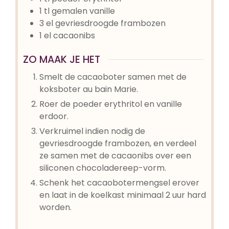
1
tl
gemalen vanille
3
el
gevriesdroogde frambozen
1
el
cacaonibs
ZO MAAK JE HET
Smelt de cacaoboter samen met de
koksboter au bain Marie.
Roer de poeder erythritol en vanille
erdoor.
Verkruimel indien nodig de
gevriesdroogde frambozen, en verdeel
ze samen met de cacaonibs over een
siliconen chocoladereep-vorm.
Schenk het cacaobotermengsel erover
en laat in de koelkast minimaal 2 uur hard
worden.