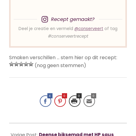
Recept gemaakt?
Deel je creatie en vermeld
@conserveert
of tag
#conserveertrecept
Smaken verschillen … stem hier op dit recept:
(nog geen stemmen)
4
0
0
0
2025-
02-
Vorige Post:
Deense biksemad met HP saus