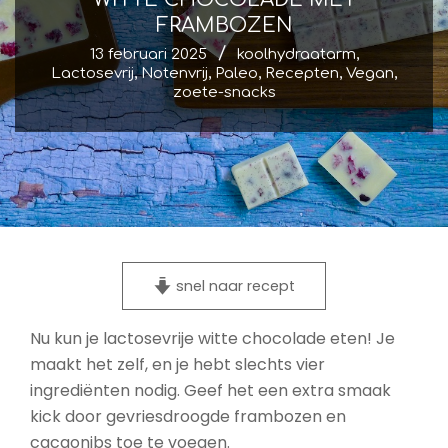
FRAMBOZEN
13 februari 2025
koolhydraatarm
,
Lactosevrij
,
Notenvrij
,
Paleo
,
Recepten
,
Vegan
,
zoete-snacks
snel naar recept
Nu kun je lactosevrije witte chocolade eten! Je
maakt het zelf, en je hebt slechts vier
ingrediënten nodig. Geef het een extra smaak
kick door gevriesdroogde frambozen en
cacaonibs toe te voegen.