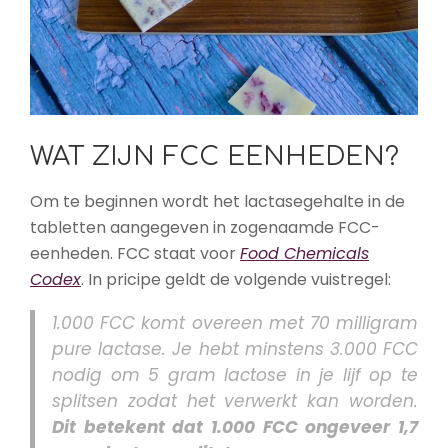
WAT ZIJN FCC EENHEDEN?
Om te beginnen wordt het lactasegehalte in de
tabletten aangegeven in zogenaamde FCC-
eenheden. FCC staat voor
Food Chemicals
Codex
. In pricipe geldt de volgende vuistregel:
1.000 FCC komt overeen met 70 milligram
pure lactase. Je hebt minstens 3.000 FCC
nodig om 5 gram lactose in je lijf op te
splitsen zodat het verwerkt kan worden.
Dit betekent dat 1.000 FCC ongeveer 1,7