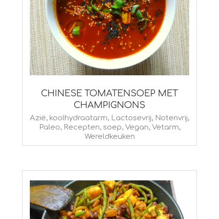
CHINESE TOMATENSOEP MET
CHAMPIGNONS
2014-
Azië
,
koolhydraatarm
,
Lactosevrij
,
Notenvrij
,
Paleo
,
Recepten
,
soep
,
Vegan
,
Vetarm
,
12-
Wereldkeuken
10