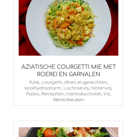
AZIATISCHE COURGETTI MIE MET
ROEREI EN GARNALEN
2015-
Azië
,
courgetti
,
diner
,
ei-gerechten
,
koolhydraatarm
,
Lactosevrij
,
Notenvrij
,
03-
Paleo
,
Recepten
,
roerbakschotel
,
Vis
,
10
Wereldkeuken