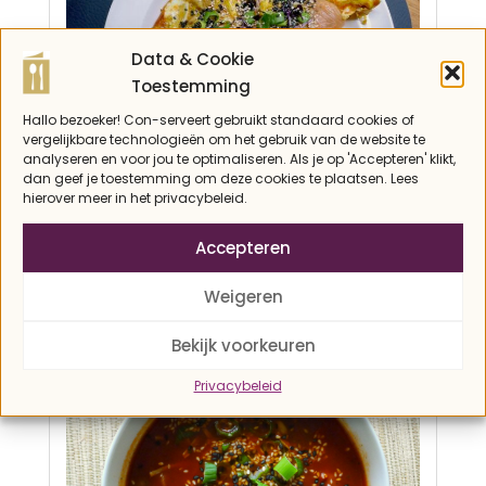
Data & Cookie
Toestemming
Hallo bezoeker! Con-serveert gebruikt standaard cookies of
vergelijkbare technologieën om het gebruik van de website te
analyseren en voor jou te optimaliseren. Als je op 'Accepteren' klikt,
dan geef je toestemming om deze cookies te plaatsen. Lees
hierover meer in het privacybeleid.
OMELET MET OESTERZWAM EN
Accepteren
GEROOKTE ZALM
2014-
Azië
,
diner
,
ei-gerechten
,
ketogeen
,
Weigeren
Lactosevrij
,
lunch
,
Notenvrij
,
Recepten
,
Vis
,
12-
Wereldkeuken
29
Bekijk voorkeuren
Privacybeleid