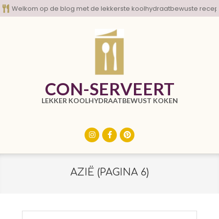
Skip
Welkom op de blog met de lekkerste koolhydraatbewuste recep
to
content
CON-SERVEERT
LEKKER KOOLHYDRAATBEWUST KOKEN
Primary
Navigation
Menu
AZIË
(PAGINA 6)