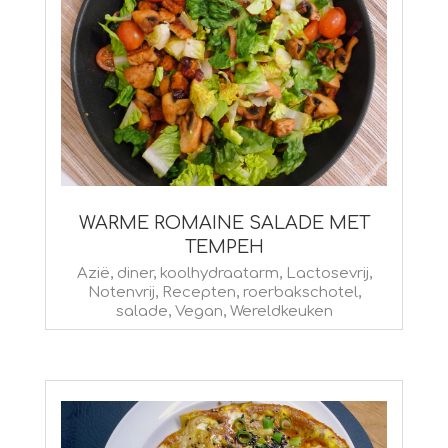
WARME ROMAINE SALADE MET
TEMPEH
2015-
Azië
,
diner
,
koolhydraatarm
,
Lactosevrij
,
Notenvrij
,
Recepten
,
roerbakschotel
,
03-
salade
,
Vegan
,
Wereldkeuken
01