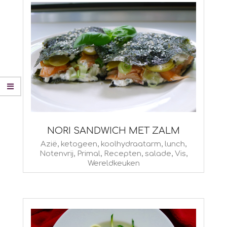
NORI SANDWICH MET ZALM
2015-
Azië
,
ketogeen
,
koolhydraatarm
,
lunch
,
Notenvrij
,
Primal
,
Recepten
,
salade
,
Vis
,
06-
Wereldkeuken
18