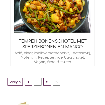
TEMPEH BONENSCHOTEL MET
SPERZIEBONEN EN MANGO
2014-
Azië
,
diner
,
koolhydraatbeperkt
,
Lactosevrij
,
Notenvrij
,
Recepten
,
roerbakschotel
,
12-
Vegan
,
Wereldkeuken
08
BERICHTEN
Vorige
1
…
5
6
PAGINERING