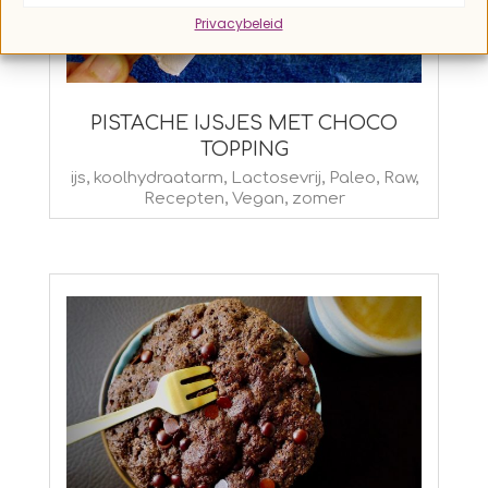
Privacybeleid
PISTACHE IJSJES MET CHOCO
TOPPING
2022-
ijs
,
koolhydraatarm
,
Lactosevrij
,
Paleo
,
Raw
,
Recepten
,
Vegan
,
zomer
06-
27