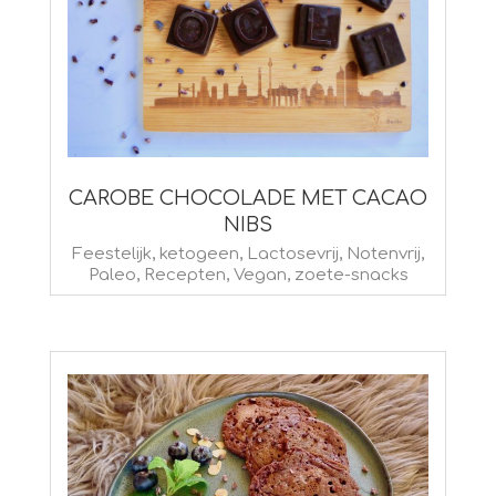
CAROBE CHOCOLADE MET CACAO
NIBS
2023-
Feestelijk
,
ketogeen
,
Lactosevrij
,
Notenvrij
,
Paleo
,
Recepten
,
Vegan
,
zoete-snacks
03-
24