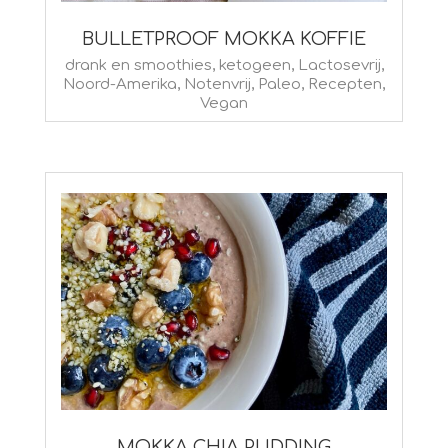
BULLETPROOF MOKKA KOFFIE
2022-
drank en smoothies
,
ketogeen
,
Lactosevrij
,
Noord-Amerika
,
Notenvrij
,
Paleo
,
Recepten
,
04-
Vegan
27
MOKKA CHIA PUDDING