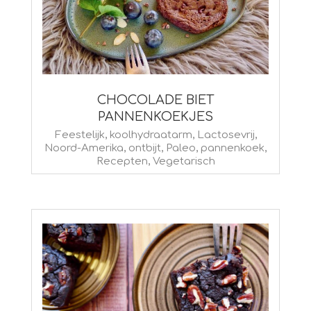
CHOCOLADE BIET
PANNENKOEKJES
2023-
Feestelijk
,
koolhydraatarm
,
Lactosevrij
,
Noord-Amerika
,
ontbijt
,
Paleo
,
pannenkoek
,
02-
Recepten
,
Vegetarisch
09