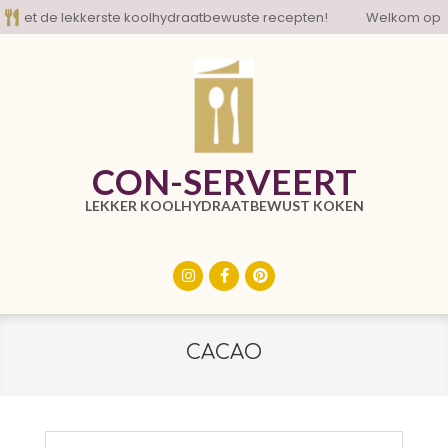
Skip
et de lekkerste koolhydraatbewuste recepten!
Welkom op de b
to
content
CON-SERVEERT
LEKKER KOOLHYDRAATBEWUST KOKEN
Primary
Navigation
Menu
CACAO