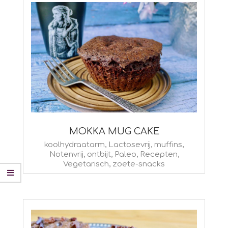
MOKKA MUG CAKE
2025-
koolhydraatarm
,
Lactosevrij
,
muffins
,
Notenvrij
,
ontbijt
,
Paleo
,
Recepten
,
01-
Vegetarisch
,
zoete-snacks
02