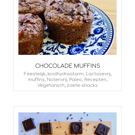
CHOCOLADE MUFFINS
2023-
Feestelijk
,
koolhydraatarm
,
Lactosevrij
,
muffins
,
Notenvrij
,
Paleo
,
Recepten
,
06-
Vegetarisch
,
zoete-snacks
20