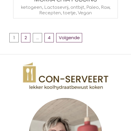
2022-
ketogeen
,
Lactosevrij
,
ontbijt
,
Paleo
,
Raw
,
Recepten
,
toetje
,
Vegan
02-
01
BERICHTEN
1
2
…
4
Volgende
PAGINERING