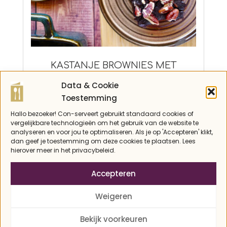
KASTANJE BROWNIES MET
PECANNOTEN
Data & Cookie
2022-
Feestelijk
,
herfst
,
koolhydraatarm
,
Toestemming
Lactosevrij
,
Paleo
,
Recepten
,
Vegetarisch
,
11-
zoete-snacks
28
Hallo bezoeker! Con-serveert gebruikt standaard cookies of
vergelijkbare technologieën om het gebruik van de website te
analyseren en voor jou te optimaliseren. Als je op 'Accepteren' klikt,
dan geef je toestemming om deze cookies te plaatsen. Lees
hierover meer in het privacybeleid.
Accepteren
Weigeren
Bekijk voorkeuren