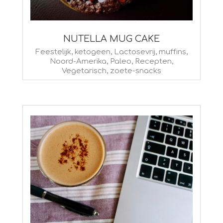
NUTELLA MUG CAKE
2022-
Feestelijk
,
ketogeen
,
Lactosevrij
,
muffins
,
Noord-Amerika
,
Paleo
,
Recepten
,
05-
Vegetarisch
,
zoete-snacks
02