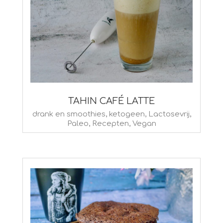
TAHIN CAFÉ LATTE
2025-
drank en smoothies
,
ketogeen
,
Lactosevrij
,
Paleo
,
Recepten
,
Vegan
01-
10