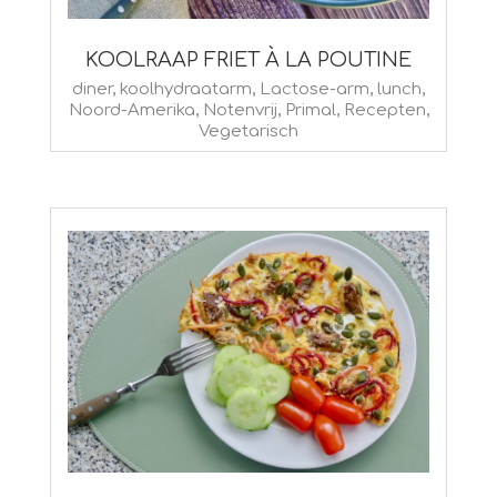
KOOLRAAP FRIET À LA POUTINE
2024-
diner
,
koolhydraatarm
,
Lactose-arm
,
lunch
,
Noord-Amerika
,
Notenvrij
,
Primal
,
Recepten
,
03-
Vegetarisch
01