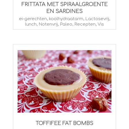
FRITTATA MET SPIRAALGROENTE
EN SARDINES
2024-
ei-gerechten
,
koolhydraatarm
,
Lactosevrij
,
lunch
,
Notenvrij
,
Paleo
,
Recepten
,
Vis
02-
19
TOFFIFEE FAT BOMBS