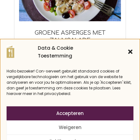
GROENE ASPERGES MET
ZALMSALADE
2024-
Data & Cookie
diner
,
koolhydraatarm
,
Lactosevrij
,
lunch
,
Notenvrij
,
Paleo
,
Recepten
,
salade
,
Vis
05-
Toestemming
08
Hallo bezoeker! Con-serveert gebruikt standaard cookies of
vergelijkbare technologieën om het gebruik van de website te
analyseren en voor jou te optimaliseren. Als je op 'Accepteren' klikt,
dan geef je toestemming om deze cookies te plaatsen. Lees
hierover meer in het privacybeleid.
Accepteren
Weigeren