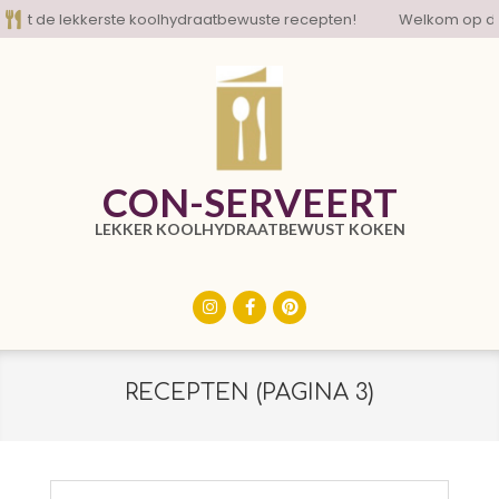
Skip
t de lekkerste koolhydraatbewuste recepten!
Welkom op de bl
to
content
CON-SERVEERT
LEKKER KOOLHYDRAATBEWUST KOKEN
Primary
Navigation
Menu
RECEPTEN
(PAGINA 3)