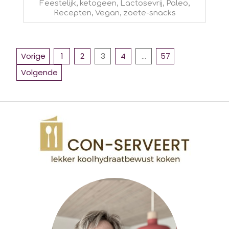
2024-
Feestelijk
,
ketogeen
,
Lactosevrij
,
Paleo
,
Recepten
,
Vegan
,
zoete-snacks
02-
08
BERICHTEN
Vorige
1
2
3
4
…
57
PAGINERING
Volgende