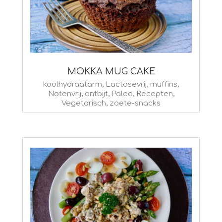
MOKKA MUG CAKE
2025-
koolhydraatarm
,
Lactosevrij
,
muffins
,
Notenvrij
,
ontbijt
,
Paleo
,
Recepten
,
01-
Vegetarisch
,
zoete-snacks
02