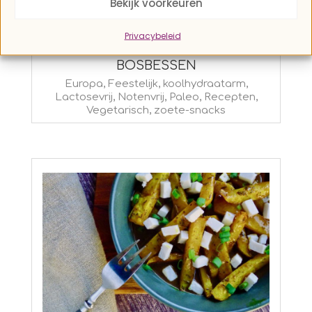
Bekijk voorkeuren
Privacybeleid
MINI KOKOSVLAAI MET
BOSBESSEN
2024-
Europa
,
Feestelijk
,
koolhydraatarm
,
Lactosevrij
,
Notenvrij
,
Paleo
,
Recepten
,
03-
Vegetarisch
,
zoete-snacks
30