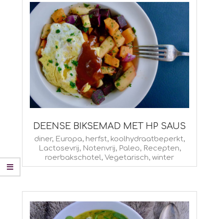
DEENSE BIKSEMAD MET HP SAUS
2025-
diner
,
Europa
,
herfst
,
koolhydraatbeperkt
,
Lactosevrij
,
Notenvrij
,
Paleo
,
Recepten
,
01-
roerbakschotel
,
Vegetarisch
,
winter
30