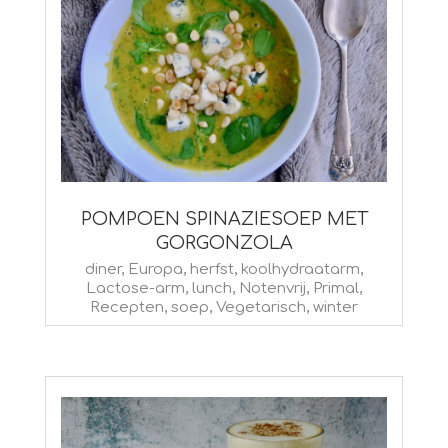
POMPOEN SPINAZIESOEP MET
GORGONZOLA
2025-
diner
,
Europa
,
herfst
,
koolhydraatarm
,
Lactose-arm
,
lunch
,
Notenvrij
,
Primal
,
01-
Recepten
,
soep
,
Vegetarisch
,
winter
16