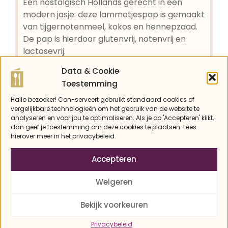
Een nostalgisch Hollands gerecht in een
modern jasje: deze lammetjespap is gemaakt
van tijgernotenmeel, kokos en hennepzaad.
De pap is hierdoor glutenvrij, notenvrij en
lactosevrij.
Data & Cookie
Recept afdrukken
Toestemming
Hallo bezoeker! Con-serveert gebruikt standaard cookies of
Pin recept
vergelijkbare technologieën om het gebruik van de website te
analyseren en voor jou te optimaliseren. Als je op 'Accepteren' klikt,
dan geef je toestemming om deze cookies te plaatsen. Lees
hierover meer in het privacybeleid.
Accepteren
BEREIDINGSTIJD
TOTALE TIJD
minuten
minuten
10
min
10
min
Weigeren
Bekijk voorkeuren
GANG
KEUKEN
Privacybeleid
Nagerecht, Ontbijt
Hollands