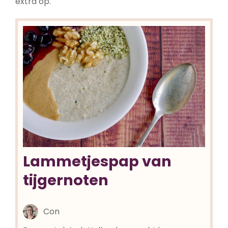
extra op.
Lammetjespap van
tijgernoten
Con