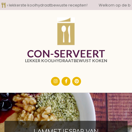
Skip
lekkerste koolhydraatbewuste recepten!
Welkom op de blog m
to
content
CON-SERVEERT
LEKKER KOOLHYDRAATBEWUST KOKEN
Primary
Navigation
Menu
LAMMETJESPAP VAN