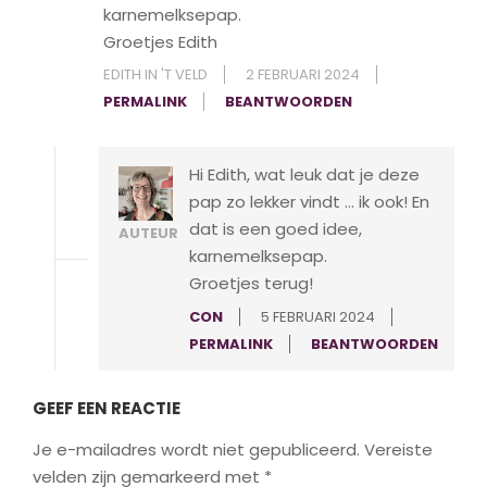
karnemelksepap.
Groetjes Edith
EDITH IN 'T VELD
2 FEBRUARI 2024
PERMALINK
BEANTWOORDEN
Hi Edith, wat leuk dat je deze
pap zo lekker vindt … ik ook! En
dat is een goed idee,
AUTEUR
karnemelksepap.
Groetjes terug!
CON
5 FEBRUARI 2024
PERMALINK
BEANTWOORDEN
GEEF EEN REACTIE
Je e-mailadres wordt niet gepubliceerd.
Vereiste
velden zijn gemarkeerd met
*