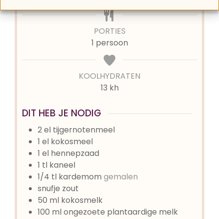
PORTIES
1
persoon
KOOLHYDRATEN
13 kh
DIT HEB JE NODIG
2
el
tijgernotenmeel
1
el
kokosmeel
1
el
hennepzaad
1
tl
kaneel
1/4
tl
kardemom
gemalen
snufje
zout
50
ml
kokosmelk
100
ml
ongezoete plantaardige melk