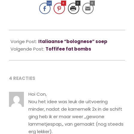
14
8
0
0
2024-
01-
Vorige Post:
Italiaanse “bolognese” soep
23
Volgende Post:
Toffifee fat bombs
4 REACTIES
Hoi Con,
Nou het idee was leuk de uitvoering
minder, nadat de karnemelk 2x in de schift
ging heb ik er maar weer ,,gewone
lammetjespap,, van gemaakt (nog steeds
erg lekker).