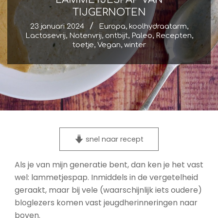
TIJGERNOTEN
23 januari 2024
Europa
,
koolhydraatarm
,
Lactosevrij
,
Notenvrij
,
ontbijt
,
Paleo
,
Recepten
,
toetje
,
Vegan
,
winter
snel naar recept
Als je van mijn generatie bent, dan ken je het vast
wel: lammetjespap. Inmiddels in de vergetelheid
geraakt, maar bij vele (waarschijnlijk iets oudere)
bloglezers komen vast jeugdherinneringen naar
boven.