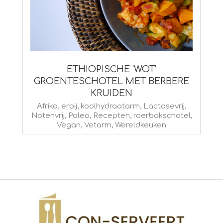
ETHIOPISCHE ‘WOT’
GROENTESCHOTEL MET BERBERE
KRUIDEN
2015-
Afrika
,
erbij
,
koolhydraatarm
,
Lactosevrij
,
Notenvrij
,
Paleo
,
Recepten
,
roerbakschotel
,
09-
Vegan
,
Vetarm
,
Wereldkeuken
07