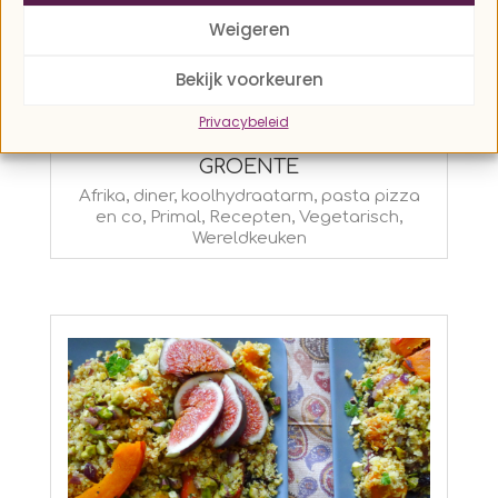
Weigeren
Bekijk voorkeuren
Privacybeleid
PIZZA MET GEROOSTERDE
GROENTE
2016-
Afrika
,
diner
,
koolhydraatarm
,
pasta pizza
en co
,
Primal
,
Recepten
,
Vegetarisch
,
02-
Wereldkeuken
01