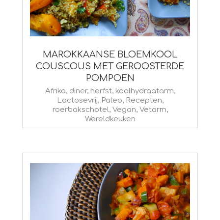
MAROKKAANSE BLOEMKOOL
COUSCOUS MET GEROOSTERDE
POMPOEN
2015-
Afrika
,
diner
,
herfst
,
koolhydraatarm
,
Lactosevrij
,
Paleo
,
Recepten
,
11-
roerbakschotel
,
Vegan
,
Vetarm
,
11
Wereldkeuken