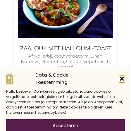
ZAALOUK MET HALLOUMI-TOAST
2019-
Afrika
,
erbij
,
koolhydraatarm
,
lunch
,
Notenvrij
,
Recepten
,
salade
,
Vegetarisch
,
03-
vooraf
29
Data & Cookie
Toestemming
Hallo bezoeker! Con-serveert gebruikt standaard cookies of
vergelijkbare technologieën om het gebruik van de website te
analyseren en voor jou te optimaliseren. Als je op 'Accepteren' klikt,
dan geef je toestemming om deze cookies te plaatsen. Lees
hierover meer in het privacybeleid.
Accepteren