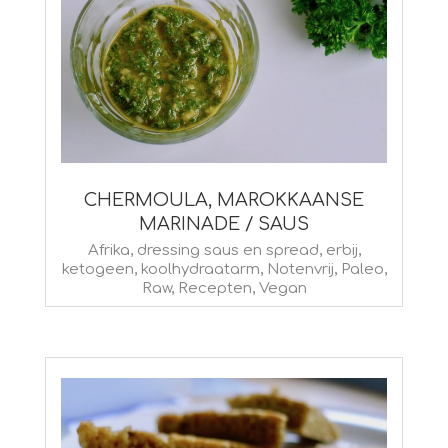
CHERMOULA, MAROKKAANSE
MARINADE / SAUS
2020-
Afrika
,
dressing saus en spread
,
erbij
,
ketogeen
,
koolhydraatarm
,
Notenvrij
,
Paleo
,
02-
Raw
,
Recepten
,
Vegan
05