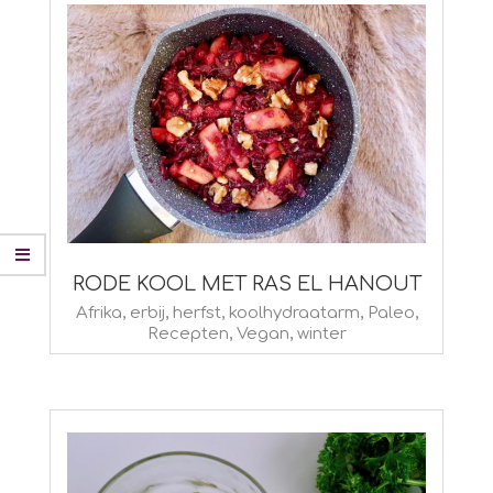
RODE KOOL MET RAS EL HANOUT
2022-
Afrika
,
erbij
,
herfst
,
koolhydraatarm
,
Paleo
,
Recepten
,
Vegan
,
winter
01-
10