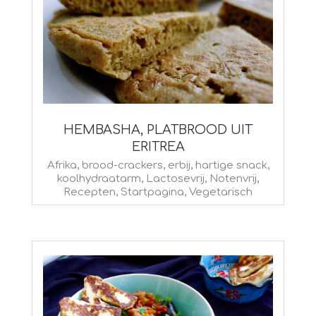
HEMBASHA, PLATBROOD UIT
ERITREA
2020-
Afrika
,
brood-crackers
,
erbij
,
hartige snack
,
koolhydraatarm
,
Lactosevrij
,
Notenvrij
,
01-
Recepten
,
Startpagina
,
Vegetarisch
24