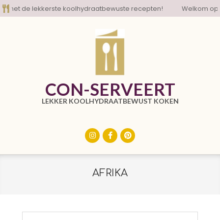
Skip
met de lekkerste koolhydraatbewuste recepten!
Welkom op de 
to
content
CON-SERVEERT
LEKKER KOOLHYDRAATBEWUST KOKEN
Primary
Navigation
Menu
AFRIKA