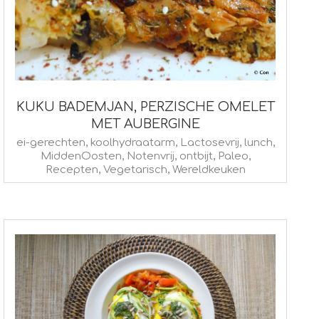
KUKU BADEMJAN, PERZISCHE OMELET
MET AUBERGINE
2017-
ei-gerechten
,
koolhydraatarm
,
Lactosevrij
,
lunch
,
MiddenOosten
,
Notenvrij
,
ontbijt
,
Paleo
,
03-
Recepten
,
Vegetarisch
,
Wereldkeuken
01