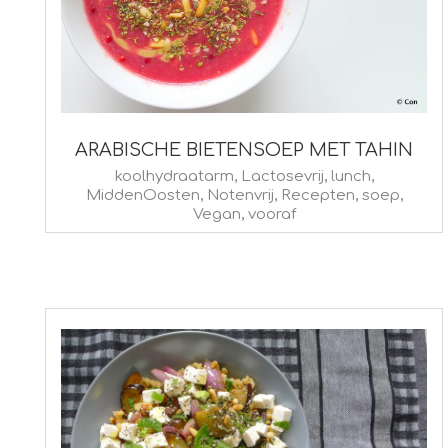
ARABISCHE BIETENSOEP MET TAHIN
2017-
koolhydraatarm
,
Lactosevrij
,
lunch
,
MiddenOosten
,
Notenvrij
,
Recepten
,
soep
,
09-
Vegan
,
vooraf
21