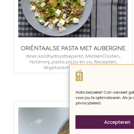
ORIËNTAALSE PASTA MET AUBERGINE
2016-
diner
,
koolhydraatbeperkt
,
MiddenOosten
,
Notenvrij
,
pasta pizza en co
,
Recepten
,
09-
Vegetarisch
,
Wereldkeuken
02
Hallo bezoeker! Con-serveert ge
voor jou te optimaliseren. Als je
privacybeleid.
Accepteren