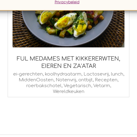
Privacybeleid
FUL MEDAMES MET KIKKERERWTEN,
EIEREN EN ZA’ATAR
2015-
ei-gerechten
,
koolhydraatarm
,
Lactosevrij
,
lunch
,
MiddenOosten
,
Notenvrij
,
ontbijt
,
Recepten
,
06-
roerbakschotel
,
Vegetarisch
,
Vetarm
,
23
Wereldkeuken