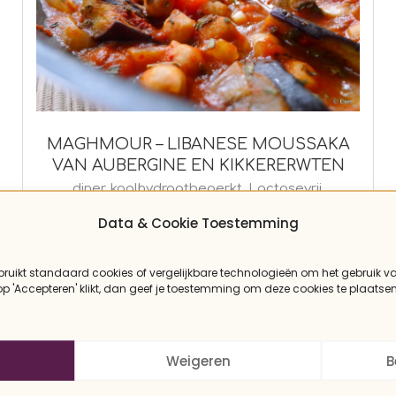
MAGHMOUR – LIBANESE MOUSSAKA
VAN AUBERGINE EN KIKKERERWTEN
2016-
diner
,
koolhydraatbeperkt
,
Lactosevrij
,
MiddenOosten
,
Notenvrij
,
Paleo
,
Recepten
,
03-
Data & Cookie Toestemming
roerbakschotel
,
Vegan
,
Vetarm
,
Wereldkeuken
20
bruikt standaard cookies of vergelijkbare technologieën om het gebruik v
 op 'Accepteren' klikt, dan geef je toestemming om deze cookies te plaatsen
Weigeren
B