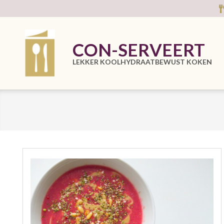
Skip
to
content
CON-SERVEERT
LEKKER KOOLHYDRAATBEWUST KOKEN