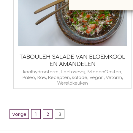
TABOULEH SALADE VAN BLOEMKOOL
EN AMANDELEN
2015-
koolhydraatarm
,
Lactosevrij
,
MiddenOosten
,
Paleo
,
Raw
,
Recepten
,
salade
,
Vegan
,
Vetarm
,
07-
Wereldkeuken
29
BERICHTEN
Vorige
1
2
3
PAGINERING