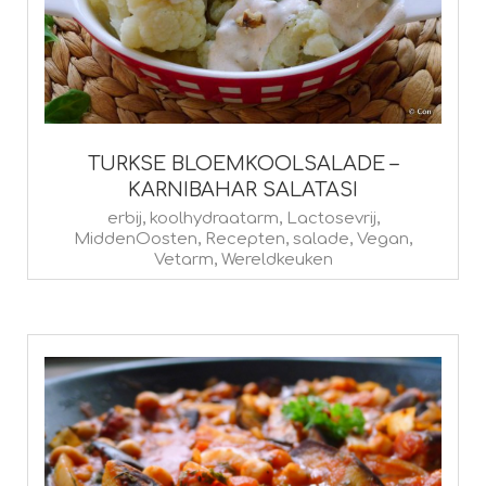
TURKSE BLOEMKOOLSALADE –
KARNIBAHAR SALATASI
2017-
erbij
,
koolhydraatarm
,
Lactosevrij
,
MiddenOosten
,
Recepten
,
salade
,
Vegan
,
06-
Vetarm
,
Wereldkeuken
06