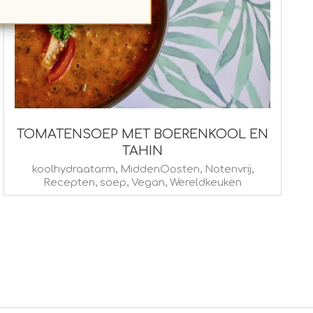
TOMATENSOEP MET BOERENKOOL EN
TAHIN
2015-
koolhydraatarm
,
MiddenOosten
,
Notenvrij
,
Recepten
,
soep
,
Vegan
,
Wereldkeuken
01-
20