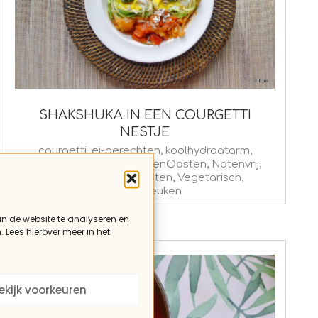
SHAKSHUKA IN EEN COURGETTI
NESTJE
2016-
courgetti
,
ei-gerechten
,
koolhydraatarm
,
Lactosevrij
,
lunch
,
MiddenOosten
,
Notenvrij
,
03-
ontbijt
,
Paleo
,
Recepten
,
Vegetarisch
,
10
Wereldkeuken
an de website te analyseren en
. Lees hierover meer in het
ekijk voorkeuren