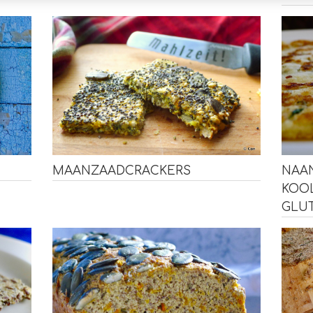
NAA
MAANZAADCRACKERS
KOO
GLU