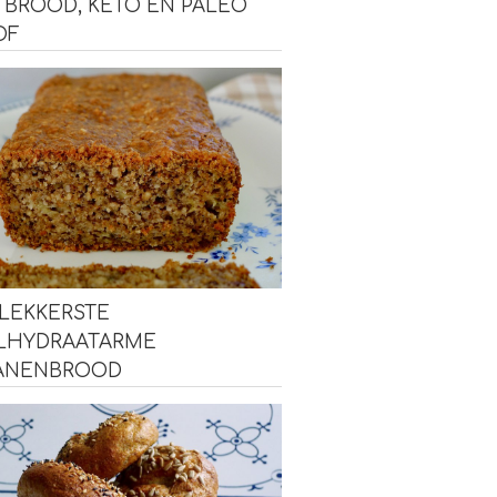
TBROOD, KETO EN PALEO
OF
LEKKERSTE
LHYDRAATARME
ANENBROOD