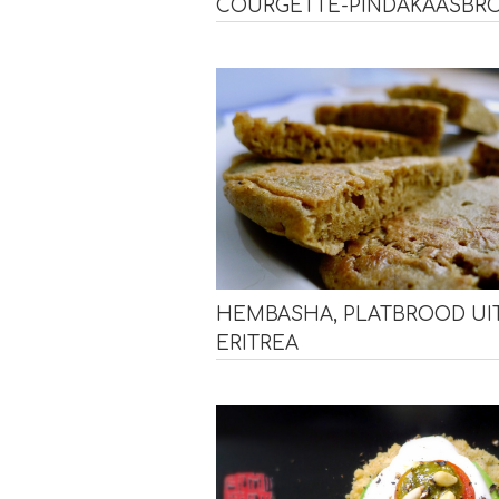
COURGETTE-PINDAKAASBR
HEMBASHA, PLATBROOD UI
ERITREA