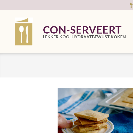
Skip
to
content
CON-SERVEERT
LEKKER KOOLHYDRAATBEWUST KOKEN