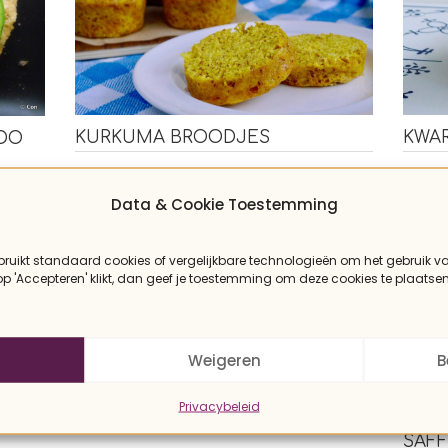
KURKUMA BROODJES
KWA
ADO
Data & Cookie Toestemming
bruikt standaard cookies of vergelijkbare technologieën om het gebruik v
 op 'Accepteren' klikt, dan geef je toestemming om deze cookies te plaatsen
Weigeren
B
Privacybeleid
LUSS
LUPINEBROODJES
SAF