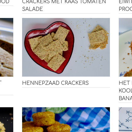
OOD
EIWI
CRACKERS MET KAAS TOMATEN
PRO
SALADE
T
HENNEPZAAD CRACKERS
HET 
KOO
BAN