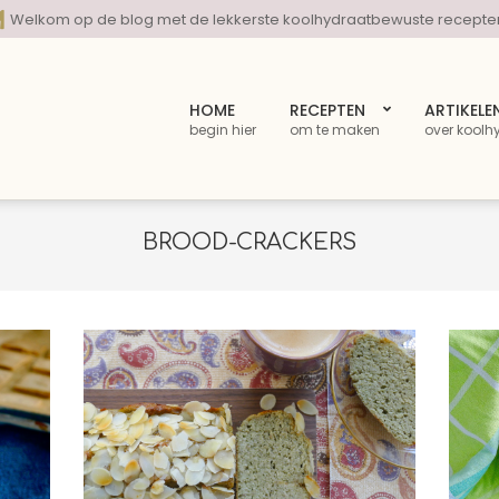
Welkom op de blog met de lekkerste koolhydraatbewuste recepte
HOME
RECEPTEN
ARTIKELE
begin hier
om te maken
over koolh
BROOD-CRACKERS