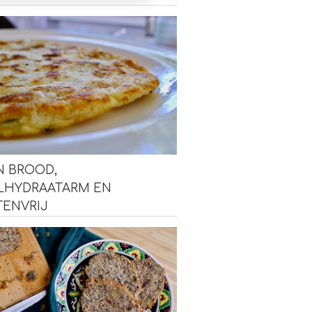
N BROOD,
LHYDRAATARM EN
TENVRIJ