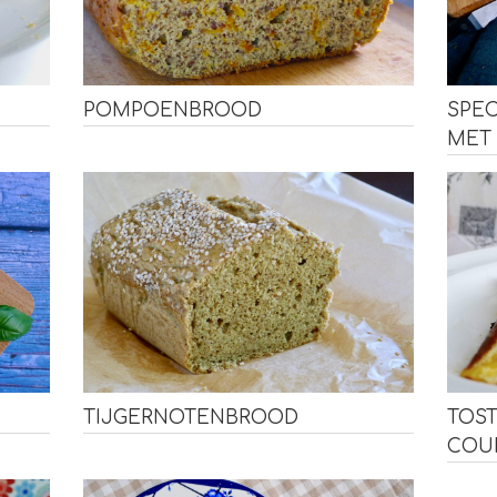
POMPOENBROOD
SPE
MET
TIJGERNOTENBROOD
TOST
COU