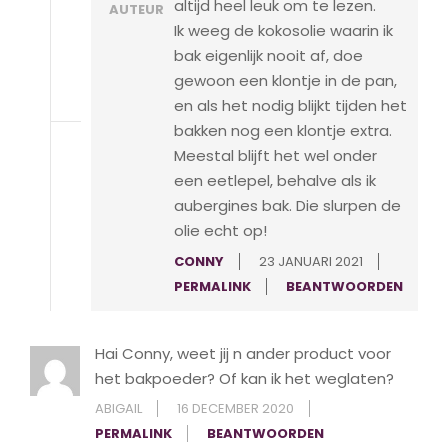
altijd heel leuk om te lezen.
AUTEUR
Ik weeg de kokosolie waarin ik
bak eigenlijk nooit af, doe
gewoon een klontje in de pan,
en als het nodig blijkt tijden het
bakken nog een klontje extra.
Meestal blijft het wel onder
een eetlepel, behalve als ik
aubergines bak. Die slurpen de
olie echt op!
CONNY
23 JANUARI 2021
PERMALINK
BEANTWOORDEN
Hai Conny, weet jij n ander product voor
het bakpoeder? Of kan ik het weglaten?
ABIGAIL
16 DECEMBER 2020
PERMALINK
BEANTWOORDEN