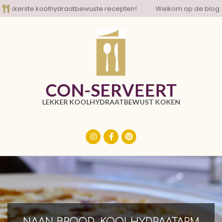
Skip
rste koolhydraatbewuste recepten!
Welkom op de blog met de
to
content
CON-SERVEERT
LEKKER KOOLHYDRAATBEWUST KOKEN
Primary
Navigation
Menu
NAAN BROOD, KOOLHYDRAATARM