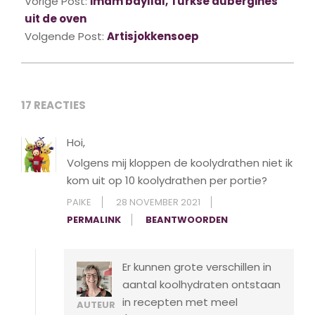
09-
Vorige Post:
İmam bayıldı, Turkse aubergines
12
uit de oven
Volgende Post:
Artisjokkensoep
17 REACTIES
Hoi,
Volgens mij kloppen de koolydrathen niet ik
kom uit op 10 koolydrathen per portie?
PAIKE
28 NOVEMBER 2021
PERMALINK
BEANTWOORDEN
Er kunnen grote verschillen in
aantal koolhydraten ontstaan
in recepten met meel
AUTEUR