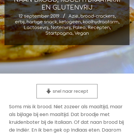
EN GLUTENVRIJ
12 september 2019
Azië
,
brood-crackers
,
erbij
,
hartige snack
,
ketogeen
,
koolhydraatarm
,
Lactosevrij
,
Notenvrij
,
Paleo
,
Recepten
,
Startpagina
,
Vegan
snel naar recept
Soms mis ik brood. Niet zozeer als maaltijd, maar
als bijlage bij een maaltijd. Dat broodje met
kruidenboter bij de Italiaan. Of dat naan brood bij
de Indiër. En ik ben gek op Indiaas eten. Daarom