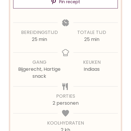
Pin recept
BEREIDINGSTIJD
TOTALE TIJD
minuten
minuten
25
min
25
min
GANG
KEUKEN
Bijgerecht, Hartige
Indiaas
snack
PORTIES
2
personen
KOOLHYDRATEN
2 kh