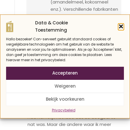
(amandelmeel, kokosmeel
enz.). Verschillende fabrikanten
voeren namelijk ook
Data & Cookie
verschillende aantallen
Toestemming
koolhydraten. Het kan dus zijn
dat in het merk kokosmeel dat
Hallo bezoeker! Con-serveert gebruikt standaard cookies of
vergelijkbare technologieën om het gebruik van de website te
je gebruikt, meer of minder
analyseren en voor jou te optimaliseren. Als je op 'Accepteren' klikt,
koolhydraten zit dan in het
dan geef je toestemming om deze cookies te plaatsen. Lees
merk dat ik gebruik.
hierover meer in het privacybeleid.
CON
30 NOVEMBER 2021
Accepteren
PERMALINK
BEANTWOORDEN
Weigeren
Blijft het met bakken altijd iets nattig aan
Bekijk voorkeuren
de binnenkant? Heb het idee dat het niet
helemaal gaar wordt. Heb er 2 gedaan.
Privacybeleid
Had namelijk het idee dat de deegbal te
nat was. Maar die andere waar ik meer