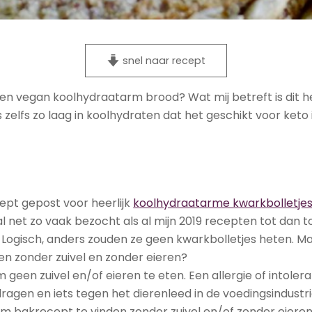
snel naar recept
en vegan koolhydraatarm brood? Wat mij betreft is dit 
 zelfs zo laag in koolhydraten dat het geschikt voor keto i
cept gepost voor heerlijk
koolhydraatarme kwarkbolletje
net zo vaak bezocht als al mijn 2019 recepten tot dan to
. Logisch, anders zouden ze geen kwarkbolletjes heten. Ma
n zonder zuivel en zonder eieren?
m geen zuivel en/of eieren te eten. Een allergie of intoler
bijdragen en iets tegen het dierenleed in de voedingsindust
m bakrecept te vinden zonder zuivel en/of zonder eieren.