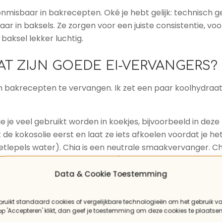
onmisbaar in bakrecepten. Oké je hebt gelijk: technisch ge
ar in baksels. Ze zorgen voor een juiste consistentie, voo
 baksel lekker luchtig.
AT ZIJN GOEDE EI-VERVANGERS?
i in bakrecepten te vervangen. Ik zet een paar koolhydr
zie je veel gebruikt worden in koekjes, bijvoorbeeld in deze
lt de kokosolie eerst en laat ze iets afkoelen voordat je h
 eetlepels water). Chia is een neutrale smaakvervanger. 
ge een keer goed doorroeren), en je hebt een chia-ei.
Data & Cookie Toestemming
bruikt standaard cookies of vergelijkbare technologieën om het gebruik v
 op 'Accepteren' klikt, dan geef je toestemming om deze cookies te plaatsen