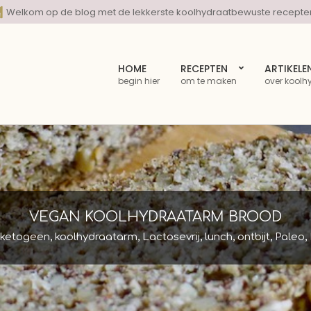
Welkom op de blog met de lekkerste koolhydraatbewuste recepte
HOME
RECEPTEN
ARTIKELE
begin hier
om te maken
over koolh
VEGAN KOOLHYDRAATARM BROOD
ketogeen
,
koolhydraatarm
,
Lactosevrij
,
lunch
,
ontbijt
,
Paleo
,