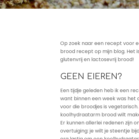
Op zoek naar een recept voor e
brood recept op mijn blog. Het is
glutenvrij en lactosevrij brood!
GEEN EIEREN?
Een tijdje geleden heb ik een re
want binnen een week was het al 
voor die broodjes is vegetarisch
koolhydraatarm brood wilt make
Er kunnen allerlei redenen zijn o
overtuiging: je wilt je steentje 
erg lastig om een koolhydraatar