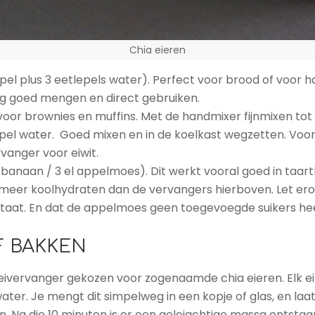
Chia eieren
epel plus 3 eetlepels water). Perfect voor brood of voor
g goed mengen en direct gebruiken.
oor brownies en muffins. Met de handmixer fijnmixen tot
lepel water. Goed mixen en in de koelkast wegzetten. Voo
rvanger voor eiwit.
banaan / 3 el appelmoes). Dit werkt vooral goed in taar
meer koolhydraten dan de vervangers hierboven. Let erop
sultaat. En dat de appelmoes geen toegevoegde suikers hee
F BAKKEN
 eivervanger gekozen voor zogenaamde chia eieren. Elk ei
water. Je mengt dit simpelweg in een kopje of glas, en laa
 Na die 10 minuten is er een geleiachtige massa ontstaan