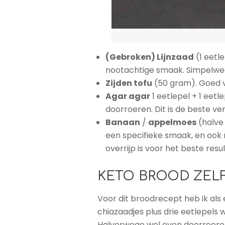
(Gebroken) Lijnzaad
(1 eetl
nootachtige smaak. Simpelwe
Zijden tofu
(50 gram). Goed v
Agar agar
1 eetlepel + 1 eet
doorroeren. Dit is de beste ve
Banaan
/
appelmoes
(halve 
een specifieke smaak, en ook 
overrijp is voor het beste re
KETO BROOD ZEL
Voor dit broodrecept heb ik als
chiazaadjes plus drie eetlepels 
Halverwege wel even doorroeren.