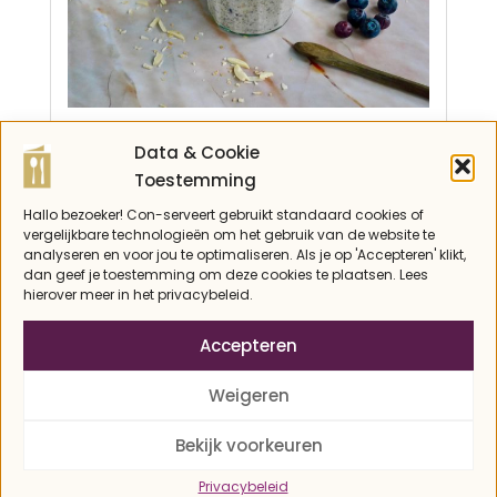
BOSVRUCHTEN CHIA ONTBIJT
Data & Cookie
2021-
koolhydraatarm
,
Lactosevrij
,
ontbijt
,
Paleo
,
Toestemming
Recepten
,
Vegetarisch
04-
Hallo bezoeker! Con-serveert gebruikt standaard cookies of
12
vergelijkbare technologieën om het gebruik van de website te
analyseren en voor jou te optimaliseren. Als je op 'Accepteren' klikt,
dan geef je toestemming om deze cookies te plaatsen. Lees
hierover meer in het privacybeleid.
Accepteren
Weigeren
Bekijk voorkeuren
Privacybeleid