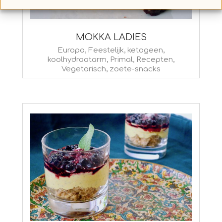
MOKKA LADIES
2021-
Europa
,
Feestelijk
,
ketogeen
,
koolhydraatarm
,
Primal
,
Recepten
,
03-
Vegetarisch
,
zoete-snacks
29