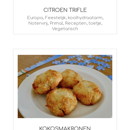
CITROEN TRIFLE
2020-
Europa
,
Feestelijk
,
koolhydraatarm
,
Notenvrij
,
Primal
,
Recepten
,
toetje
,
12-
Vegetarisch
17
KOKOSMAKRONEN