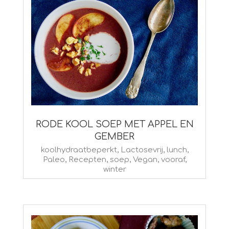
RODE KOOL SOEP MET APPEL EN
GEMBER
2023-
koolhydraatbeperkt
,
Lactosevrij
,
lunch
,
Paleo
,
Recepten
,
soep
,
Vegan
,
vooraf
,
02-
winter
24