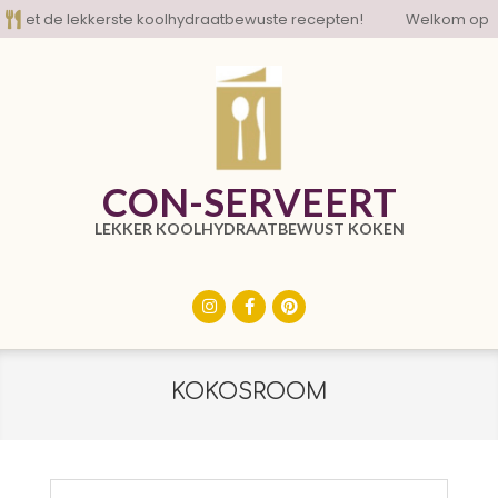
Skip
t de lekkerste koolhydraatbewuste recepten!
Welkom op de b
to
content
CON-SERVEERT
LEKKER KOOLHYDRAATBEWUST KOKEN
Primary
Navigation
Menu
KOKOSROOM