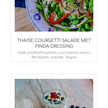
THAISE COURGETTI SALADE MET
PINDA DRESSING
2022-
Azië
,
koolhydraatarm
,
Lactosevrij
,
lunch
,
Recepten
,
salade
,
Vegan
05-
09