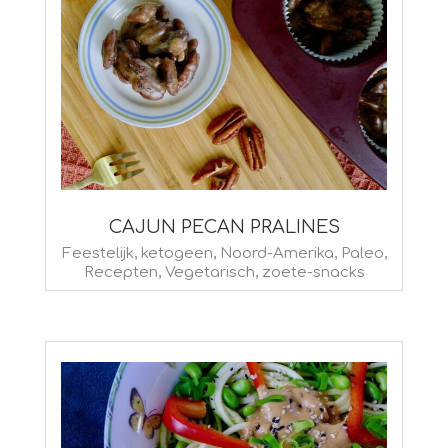
CAJUN PECAN PRALINES
2022-
Feestelijk
,
ketogeen
,
Noord-Amerika
,
Paleo
,
Recepten
,
Vegetarisch
,
zoete-snacks
06-
22