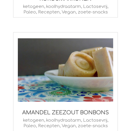
2020-
ketogeen
,
koolhydraatarm
,
Lactosevrij
,
Paleo
,
Recepten
,
Vegan
,
zoete-snacks
03-
26
AMANDEL ZEEZOUT BONBONS
2019-
ketogeen
,
koolhydraatarm
,
Lactosevrij
,
Paleo
,
Recepten
,
Vegan
,
zoete-snacks
08-