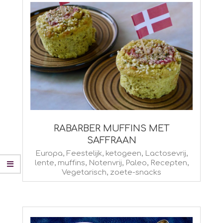
RABARBER MUFFINS MET
SAFFRAAN
2025-
Europa
,
Feestelijk
,
ketogeen
,
Lactosevrij
,
lente
,
muffins
,
Notenvrij
,
Paleo
,
Recepten
,
06-
Vegetarisch
,
zoete-snacks
20