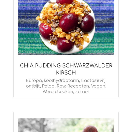
CHIA PUDDING SCHWARZWALDER
KIRSCH
2015-
Europa
,
koolhydraatarm
,
Lactosevrij
,
ontbijt
,
Paleo
,
Raw
,
Recepten
,
Vegan
,
08-
Wereldkeuken
,
zomer
09