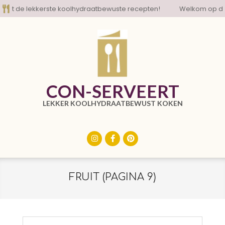
Skip
 de lekkerste koolhydraatbewuste recepten!
Welkom op de bl
to
content
CON-SERVEERT
LEKKER KOOLHYDRAATBEWUST KOKEN
Primary
Navigation
Menu
FRUIT
(PAGINA 9)