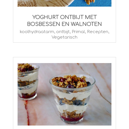
YOGHURT ONTBIJT MET
BOSBESSEN EN WALNOTEN
2015-
koolhydraatarm
,
ontbijt
,
Primal
,
Recepten
,
Vegetarisch
02-
02