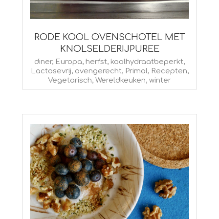
RODE KOOL OVENSCHOTEL MET
KNOLSELDERIJPUREE
2015-
diner
,
Europa
,
herfst
,
koolhydraatbeperkt
,
Lactosevrij
,
ovengerecht
,
Primal
,
Recepten
,
02-
Vegetarisch
,
Wereldkeuken
,
winter
16