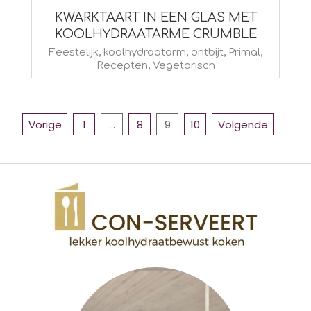
KWARKTAART IN EEN GLAS MET
KOOLHYDRAATARME CRUMBLE
2014-
Feestelijk
,
koolhydraatarm
,
ontbijt
,
Primal
,
Recepten
,
Vegetarisch
12-
20
BERICHTEN
Vorige
1
…
8
9
10
Volgende
PAGINERING