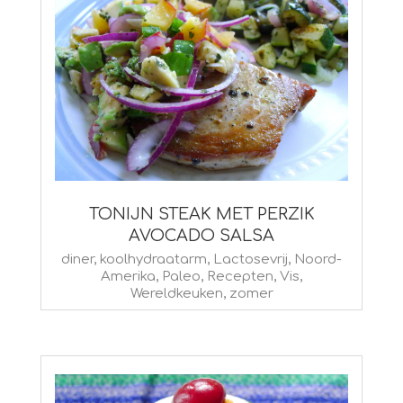
TONIJN STEAK MET PERZIK
AVOCADO SALSA
2015-
diner
,
koolhydraatarm
,
Lactosevrij
,
Noord-
Amerika
,
Paleo
,
Recepten
,
Vis
,
08-
Wereldkeuken
,
zomer
19