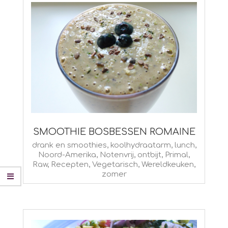
SMOOTHIE BOSBESSEN ROMAINE
2015-
drank en smoothies
,
koolhydraatarm
,
lunch
,
Noord-Amerika
,
Notenvrij
,
ontbijt
,
Primal
,
08-
Raw
,
Recepten
,
Vegetarisch
,
Wereldkeuken
,
25
zomer