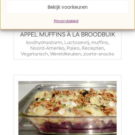
Bekijk voorkeuren
Privacybeleid
APPEL MUFFINS À LA BROODBUIK
2015-
koolhydraatarm
,
Lactosevrij
,
muffins
,
Noord-Amerika
,
Paleo
,
Recepten
,
03-
Vegetarisch
,
Wereldkeuken
,
zoete-snacks
25