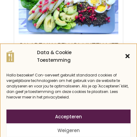
SALADE VAN BELUGA LINZEN MET
Data & Cookie
ASPERGES
Toestemming
2015-
koolhydraatarm
,
lente
,
lunch
,
Recepten
,
salade
,
Vegetarisch
06-
08
Hallo bezoeker! Con-serveert gebruikt standaard cookies of
vergelijkbare technologieën om het gebruik van de website te
analyseren en voor jou te optimaliseren. Als je op 'Accepteren' klikt,
dan geef je toestemming om deze cookies te plaatsen. Lees
hierover meer in het privacybeleid.
Accepteren
Weigeren