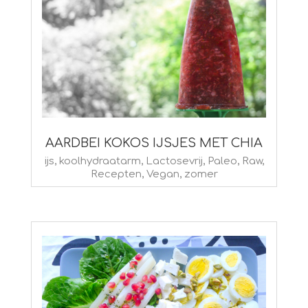
AARDBEI KOKOS IJSJES MET CHIA
2015-
ijs
,
koolhydraatarm
,
Lactosevrij
,
Paleo
,
Raw
,
Recepten
,
Vegan
,
zomer
07-
04