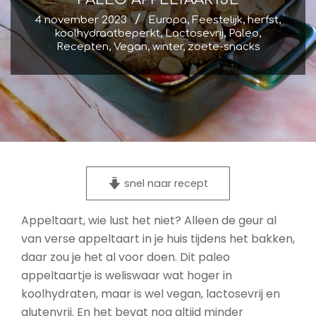
4 november 2023
Europa
,
Feestelijk
,
herfst
,
koolhydraatbeperkt
,
Lactosevrij
,
Paleo
,
Recepten
,
Vegan
,
winter
,
zoete-snacks
snel naar recept
Appeltaart, wie lust het niet? Alleen de geur al
van verse appeltaart in je huis tijdens het bakken,
daar zou je het al voor doen. Dit paleo
appeltaartje is weliswaar wat hoger in
koolhydraten, maar is wel vegan, lactosevrij en
glutenvrij. En het bevat nog altijd minder