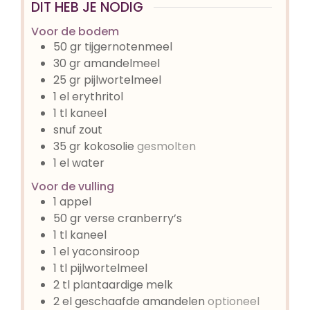
DIT HEB JE NODIG
Voor de bodem
50
gr
tijgernotenmeel
30
gr
amandelmeel
25
gr
pijlwortelmeel
1
el
erythritol
1
tl
kaneel
snuf zout
35
gr
kokosolie
gesmolten
1
el
water
Voor de vulling
1
appel
50
gr
verse cranberry’s
1
tl
kaneel
1
el
yaconsiroop
1
tl
pijlwortelmeel
2
tl
plantaardige melk
2
el
geschaafde amandelen
optioneel