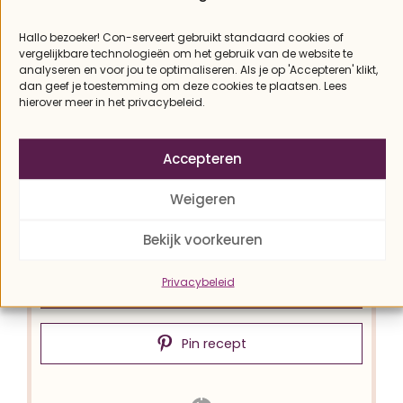
Koolhydraatarm paleo
Hallo bezoeker! Con-serveert gebruikt standaard cookies of
vergelijkbare technologieën om het gebruik van de website te
appeltaartje
analyseren en voor jou te optimaliseren. Als je op 'Accepteren' klikt,
dan geef je toestemming om deze cookies te plaatsen. Lees
hierover meer in het privacybeleid.
Con
Appeltaart, wie lust het niet? Diit paleo
Accepteren
appeltaartje is weliswaar wat hoger in
koolhydraten, maar is wel vegan en glutenvrij.
Weigeren
Je haalt vier stukjes uit dit taartje. Lekker met
Bekijk voorkeuren
een dot slagroom.
Privacybeleid
Recept afdrukken
Pin recept