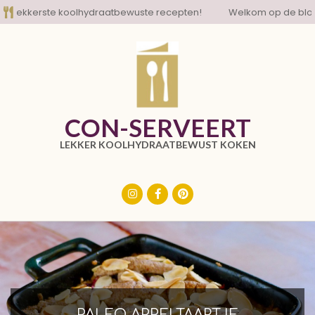
Skip
kkerste koolhydraatbewuste recepten!
Welkom op de blog met 
to
content
CON-SERVEERT
LEKKER KOOLHYDRAATBEWUST KOKEN
Primary
Navigation
Menu
PALEO APPELTAARTJE