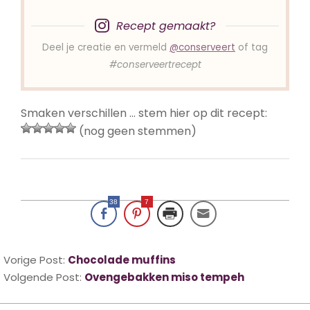
Recept gemaakt?
Deel je creatie en vermeld
@conserveert
of tag
#conserveertrecept
Smaken verschillen … stem hier op dit recept:
(nog geen stemmen)
38
7
2023-
11-
Vorige Post:
Chocolade muffins
04
Volgende Post:
Ovengebakken miso tempeh