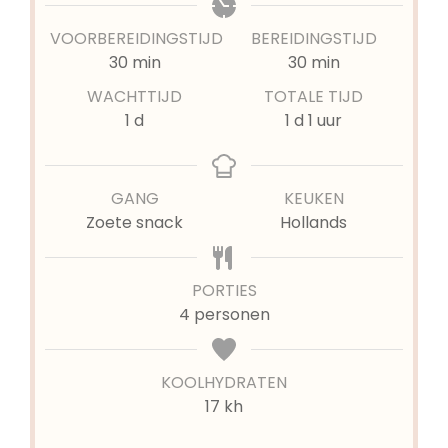
VOORBEREIDINGSTIJD
BEREIDINGSTIJD
minuten
minuten
30
min
30
min
WACHTTIJD
TOTALE TIJD
dag
dag
uur
1
d
1
d
1
uur
GANG
KEUKEN
Zoete snack
Hollands
PORTIES
4
personen
KOOLHYDRATEN
17 kh