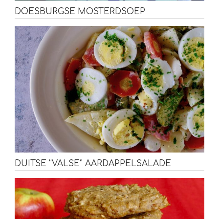
DOESBURGSE MOSTERDSOEP
DUITSE “VALSE” AARDAPPELSALADE