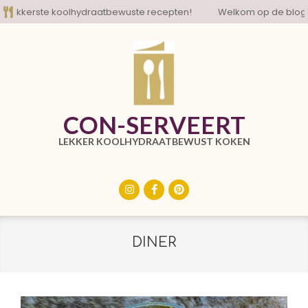
Skip
oolhydraatbewuste recepten!
Welkom op de blog met de lekke
to
content
CON-SERVEERT
LEKKER KOOLHYDRAATBEWUST KOKEN
Primary
Navigation
Menu
DINER